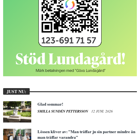
JUST NU:
Glad sommar!
SMILLA SUNDÉN PETTERSSON
12 JUNI, 2026
Lössen kliver av: ”Man träffar ju sin partner mindre än
man träffar varandra”