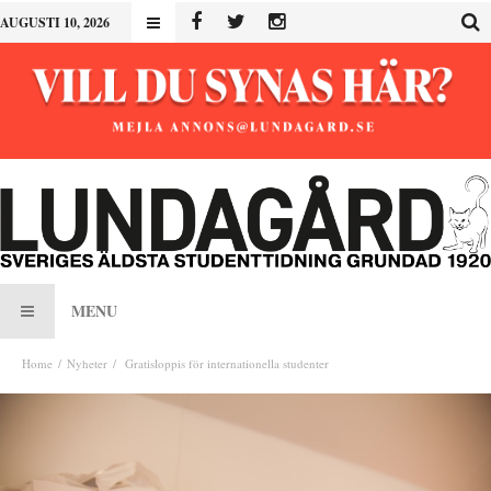
AUGUSTI 10, 2026
MENU
Home
Nyheter
Gratisloppis för internationella studenter