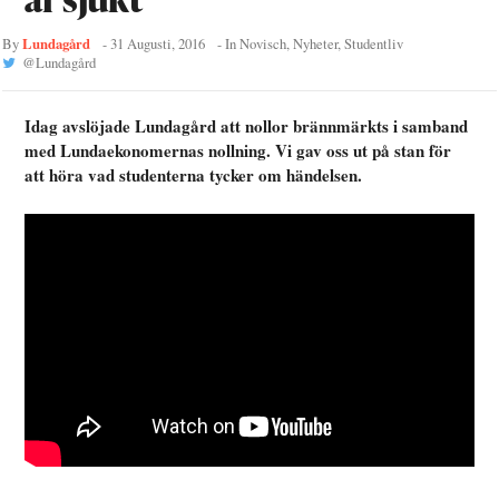
Lundagård
By
-
31 Augusti, 2016
- In
Novisch
,
Nyheter
,
Studentliv
@
Lundagård
Idag avslöjade Lundagård att nollor brännmärkts i samband
med Lundaekonomernas nollning. Vi gav oss ut på stan för
att höra vad studenterna tycker om händelsen.