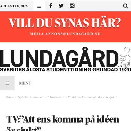
AUGUSTI 8, 2026
MENU
Home
Nyheter
Studentliv
Novisch
TV:”Att ens komma på idéen är sjukt”
TV:”Att ens komma på idéen
är sjukt”