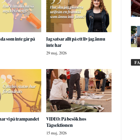
nda som inte går på
Jag satsar allt på ett liv jag ännu
inte har
29 maj, 2026
F
nar vi på trampandet
VIDEO: På besök hos
Tågsektionen
15 maj, 2026