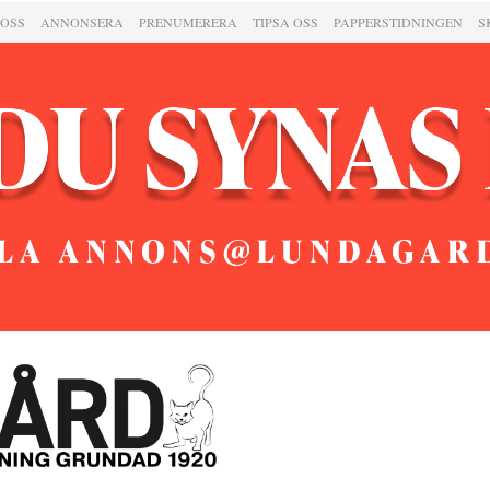
 OSS
ANNONSERA
PRENUMERERA
TIPSA OSS
PAPPERSTIDNINGEN
S