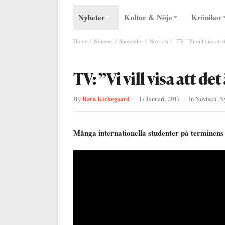
Nyheter
Kultur & Nöje
Krönikor
Home
Nyheter
Studentliv
Novisch
TV: ”Vi vill visa att 
TV: ”Vi vill visa att de
Ravn Kirkegaard
By
-
17 Januari, 2017
- In
Novisch
,
N
Många internationella studenter på terminens