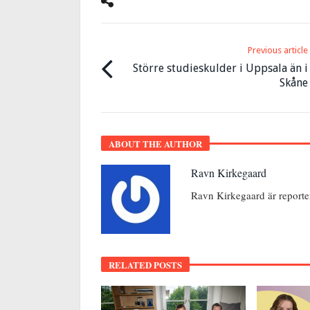
Previous article
Större studieskulder i Uppsala än i
Skåne
ABOUT THE AUTHOR
Ravn Kirkegaard
Ravn Kirkegaard är report
RELATED POSTS