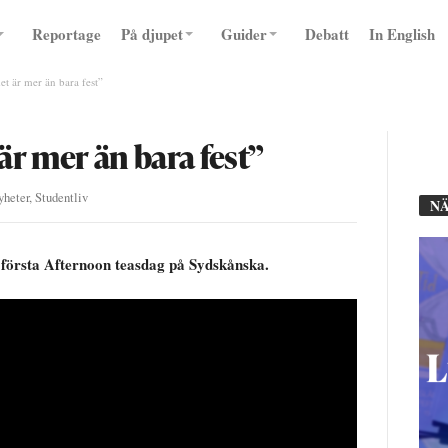
Reportage
På djupet
Guider
Debatt
In English
det är mer än bara fest”
t är mer än bara fest”
yheter
,
Studentliv
NÄ
 första Afternoon teasdag på Sydskånska.