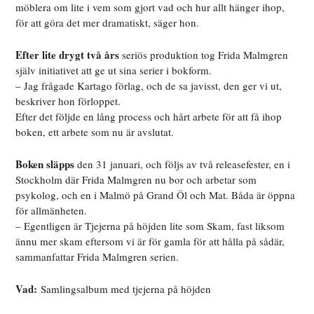
möblera om lite i vem som gjort vad och hur allt hänger ihop,
för att göra det mer dramatiskt, säger hon.
Efter lite drygt två års
seriös produktion tog Frida Malmgren
själv initiativet att ge ut sina serier i bokform.
– Jag frågade Kartago förlag, och de sa javisst, den ger vi ut,
beskriver hon förloppet.
Efter det följde en lång process och hårt arbete för att få ihop
boken, ett arbete som nu är avslutat.
Boken släpps
den 31 januari, och följs av två releasefester, en i
Stockholm där Frida Malmgren nu bor och arbetar som
psykolog, och en i Malmö på Grand Öl och Mat. Båda är öppna
för allmänheten.
– Egentligen är Tjejerna på höjden lite som Skam, fast liksom
ännu mer skam eftersom vi är för gamla för att hålla på sådär,
sammanfattar Frida Malmgren serien.
Vad:
Samlingsalbum med tjejerna på höjden