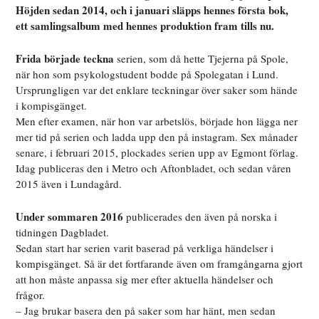
Höjden sedan 2014, och i januari släpps hennes första bok,
ett samlingsalbum med hennes produktion fram tills nu.
Frida började teckna
serien, som då hette Tjejerna på Spole,
när hon som psykologstudent bodde på Spolegatan i Lund.
Ursprungligen var det enklare teckningar över saker som hände
i kompisgänget.
Men efter examen, när hon var arbetslös, började hon lägga ner
mer tid på serien och ladda upp den på instagram. Sex månader
senare, i februari 2015, plockades serien upp av Egmont förlag.
Idag publiceras den i Metro och Aftonbladet, och sedan våren
2015 även i Lundagård.
Under sommaren 2016
publicerades den även på norska i
tidningen Dagbladet.
Sedan start har serien varit baserad på verkliga händelser i
kompisgänget. Så är det fortfarande även om framgångarna gjort
att hon måste anpassa sig mer efter aktuella händelser och
frågor.
– Jag brukar basera den på saker som har hänt, men sedan