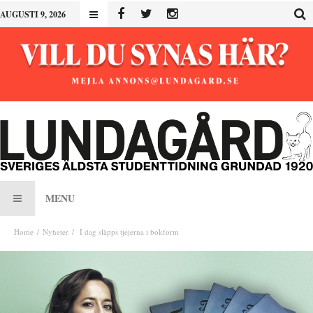
AUGUSTI 9, 2026
MENU
Home
Nyheter
I dag släpps tjejerna i bokform