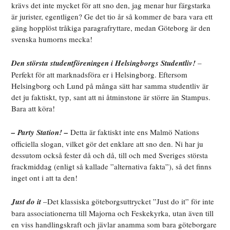
krävs det inte mycket för att sno den, jag menar hur färgstarka
är jurister, egentligen? Ge det tio år så kommer de bara vara ett
gäng hopplöst tråkiga paragrafryttare, medan Göteborg är den
svenska humorns mecka!
Den största studentföreningen i Helsingborgs Studentliv!
–
Perfekt för att marknadsföra er i Helsingborg. Eftersom
Helsingborg och Lund på många sätt har samma studentliv är
det ju faktiskt, typ, sant att ni åtminstone är större än Stampus.
Bara att köra!
– Party Station!
­
–
Detta är faktiskt inte ens Malmö Nations
officiella slogan, vilket gör det enklare att sno den. Ni har ju
dessutom också fester då och då, till och med Sveriges största
frackmiddag (enligt så kallade ”alternativa fakta”), så det finns
inget ont i att ta den!
Just do it
–Det klassiska göteborgsuttrycket ”Just do it” för inte
bara associationerna till Majorna och Feskekyrka, utan även till
en viss handlingskraft och jävlar anamma som bara göteborgare