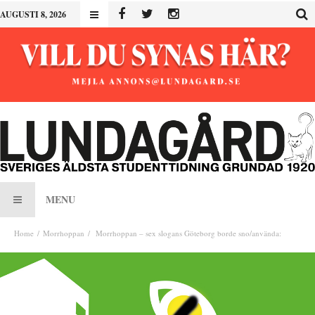
AUGUSTI 8, 2026
MENU
Home
Morrhoppan
Morrhoppan – sex slogans Göteborg borde sno/använda: