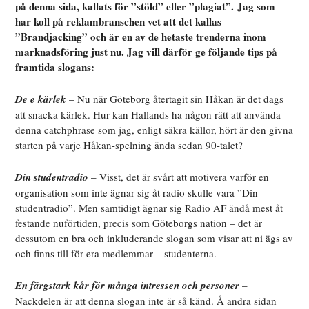
på denna sida, kallats för ”stöld” eller ”plagiat”. Jag som
har koll på reklambranschen vet att det kallas
”Brandjacking” och är en av de hetaste trenderna inom
marknadsföring just nu. Jag vill därför ge följande tips på
framtida slogans:
De e kärlek
– Nu när Göteborg återtagit sin Håkan är det dags
att snacka kärlek. Hur kan Hallands ha någon rätt att använda
denna catchphrase som jag, enligt säkra källor, hört är den givna
starten på varje Håkan-spelning ända sedan 90-talet?
Din studentradio
– Visst, det är svårt att motivera varför en
organisation som inte ägnar sig åt radio skulle vara ”Din
studentradio”. Men samtidigt ägnar sig Radio AF ändå mest åt
festande nuförtiden, precis som Göteborgs nation – det är
dessutom en bra och inkluderande slogan som visar att ni ägs av
och finns till för era medlemmar – studenterna.
En färgstark kår för många intressen och personer
–
Nackdelen är att denna slogan inte är så känd. Å andra sidan