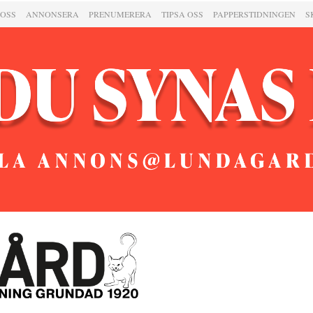
 OSS
ANNONSERA
PRENUMERERA
TIPSA OSS
PAPPERSTIDNINGEN
S