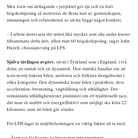
Men även om deltagande i projektet ger sju och en halv
högskolepoäng så motiveras de flesta mer av gemenskapen,
utmaningen och erfarenheten av att ha byggt något konkret.
– I arbete motsvarar det minst lika mycket som alla andra kurser
tillsammans detta året, alltså runt 60 högskolepoäng, säger John
Huzell, chassiansvarig på LFS.
Själva tävlingen avgörs
, såväl i Tyskland som i England, i två
delar, en statisk och en dynamisk. Den statiska handlar om att
testa teorin bakom bilen, motivera och förklara designbeslut i
olika kategorier. Den dynamiska testar bilen i praktiken, dess
acceleration, bromsning, väghållning och uthållighet. Det
sistnämnda uthållighetstestet påminner om ett traditionellt race,
där man så snabbt och energieffektivt som möjligt ska köra 22
kilometer, utan att bilen går sönder.
För LTH-laget är miljöbelastningen en viktig faktor att ta med.
– Även om tävlingens poängsystem inte premierar