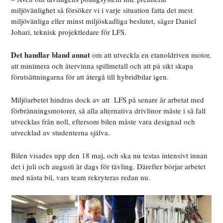
miljövänlighet så försöker vi i varje situation fatta det mest
miljövänliga eller minst miljöskadliga beslutet, säger Daniel
Johari, teknisk projektledare för LFS.
Det handlar bland annat
om att utveckla en etanoldriven motor,
att minimera och återvinna spillmetall och att på sikt skapa
förutsättningarna för att återgå till hybridbilar igen.
Miljöarbetet hindras dock av att
LFS på senare år arbetat med
förbränningsmotorer, så alla alternativa drivlinor måste i så fall
utvecklas från noll, eftersom bilen måste vara designad och
utvecklad av studenterna själva.
Bilen visades upp den 18 maj, och ska nu testas intensivt innan
det i juli och augusti är dags för tävling. Därefter börjar arbetet
med nästa bil, vars team rekryteras redan nu.