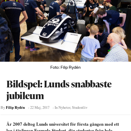
Foto: Filip Rydén
Bildspel: Lunds snabbaste
jubileum
Filip Rydén
By
-
22 Maj, 2017
- In
Nyheter
,
Studentliv
År 2007 deltog Lunds universitet för första gången med ett
lag i tävlingen Formula Student, där studenter från hela