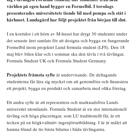
världen på egen hand bygger en Formelbil. I torsdags
presenterades universitetets tionde bil med pompa och ståt i
kårhuset. Lundagård har följt projektet från början till slut.
I en korrid
or i ett hörn av M-huset har drygt 30 studenter under
det senaste året samlats för att designa och bygga en fungerande
Formelbil inom projektet Lund formula student (LFS). Den 18
maj blev bilen klar och i sommar ska den tävla i två tävlingar,
Formula Student UK och Formula Student Germany.
Projektets främst
a syfte
är undervisande. De deltagande
studenterna får lära sig mycket om att genomföra och finansiera
ett projekt, bygga en produkt och samarbeta med olika företag
.
Ett andra syfte är att representera och marknadsföra Lunds
universitet utomlands. Formula Student är en stor internationell
tävling och höga placeringar, som LU traditionellt får, är ett
tecken på en högkvalitativ ingenjörsutbildning. I år är målet att
hamna bland de tio bästa bilarna i båda tävlingarna.