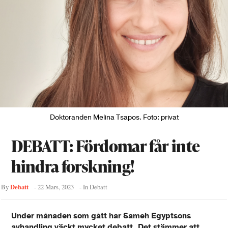
Doktoranden Melina Tsapos. Foto: privat
DEBATT: Fördomar får inte
hindra forskning!
Debatt
By
-
22 Mars, 2023
- In
Debatt
Under månaden som gått har Sameh Egyptsons
avhandling väckt mycket debatt. Det stämmer att