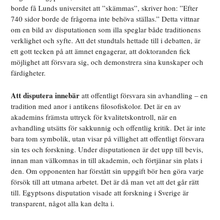
borde få Lunds universitet att ”skämmas”, skriver hon: ”Efter
740 sidor borde de frågorna inte behöva ställas.” Detta vittnar
om en bild av disputationen som illa speglar både traditionens
verklighet och syfte. Att det stundtals hettade till i debatten, är
ett gott tecken på att ämnet engagerar, att doktoranden fick
möjlighet att försvara sig, och demonstrera sina kunskaper och
färdigheter.
Att disputera innebär
att offentligt försvara sin avhandling – en
tradition med anor i antikens filosofiskolor. Det är en av
akademins främsta uttryck för kvalitetskontroll, när en
avhandling utsätts för sakkunnig och offentlig kritik. Det är inte
bara tom symbolik, utan visar på villighet att offentligt försvara
sin tes och forskning. Under disputationen är det upp till bevis,
innan man välkomnas in till akademin, och förtjänar sin plats i
den. Om opponenten har förstått sin uppgift bör hen göra varje
försök till att utmana arbetet. Det är då man vet att det går rätt
till. Egyptsons disputation visade att forskning i Sverige är
transparent, något alla kan delta i.