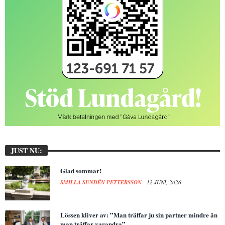
JUST NU:
Glad sommar!
SMILLA SUNDÉN PETTERSSON
12 JUNI, 2026
Lössen kliver av: ”Man träffar ju sin partner mindre än
man träffar varandra”