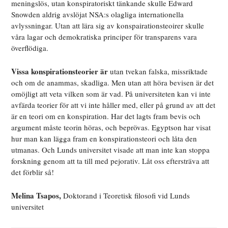
meningslös, utan konspiratoriskt tänkande skulle Edward
Snowden aldrig avslöjat NSA:s olagliga internationella
avlyssningar. Utan att lära sig av konspairationsteoirer skulle
våra lagar och demokratiska principer för transparens vara
överflödiga.
Vissa konspirationsteorier är
utan tvekan falska, missriktade
och om de anammas, skadliga. Men utan att höra bevisen är det
omöjligt att veta vilken som är vad. På universiteten kan vi inte
avfärda teorier för att vi inte håller med, eller på grund av att det
är en teori om en konspiration. Har det lagts fram bevis och
argument måste teorin höras, och beprövas. Egyptson har visat
hur man kan lägga fram en konspirationsteori och låta den
utmanas. Och Lunds universitet visade att man inte kan stoppa
forskning genom att ta till med pejorativ. Låt oss eftersträva att
det förblir så!
Melina Tsapos,
Doktorand i Teoretisk filosofi vid Lunds
universitet