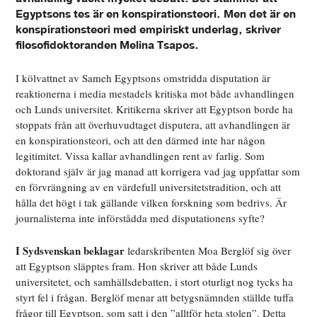
Egyptsons tes är en konspirationsteori. Men det är en
konspirationsteori med empiriskt underlag, skriver
filosofidoktoranden Melina Tsapos.
I kölvattnet av Sameh Egyptsons omstridda disputation är
reaktionerna i media mestadels kritiska mot både avhandlingen
och Lunds universitet. Kritikerna skriver att Egyptson borde ha
stoppats från att överhuvudtaget disputera, att avhandlingen är
en konspirationsteori, och att den därmed inte har någon
legitimitet. Vissa kallar avhandlingen rent av farlig. Som
doktorand själv är jag manad att korrigera vad jag uppfattar som
en förvrängning av en värdefull universitetstradition, och att
hålla det högt i tak gällande vilken forskning som bedrivs. Är
journalisterna inte införstådda med disputationens syfte?
I Sydsvenskan beklagar
ledarskribenten Moa Berglöf sig över
att Egyptson släpptes fram. Hon skriver att både Lunds
universitetet, och samhällsdebatten, i stort oturligt nog tycks ha
styrt fel i frågan. Berglöf menar att betygsnämnden ställde tuffa
frågor till Egyptson, som satt i den ”alltför heta stolen”. Detta