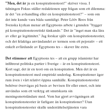
”Men, det är
ju en konspirationsteori!” skriver vissa. I
tidningen Fokus ställer redaktionen upp frågan som ett dilemma:
är det ”en avhandling eller en konspirationsteori?” – som om
det inte kunde vara båda samtidigt. Peter Lööv Roos från
Svenska kyrkan menar att Egyptsons arbete i grunden ”bygger
på konspirationsteoretiskt tänkande.” Det är ”inget man ska lära
av eller ge legitimitet.” Jag forskar själv om konspirationsteorier,
och det felaktiga användandet av termen som ett pejorativ – ett
enkelt avfärdande av Egyptsons tes – skaver lite extra.
Det stämmer att
Egyptsons tes – att en grupp islamister har
infiltrerat politiska partier i Sverige – är en konspirationsteori.
Kort sagt, det är en teori om en konspiration. Men det är en
konspirationsteori med empiriskt underlag. Konspirationer äger
rum även i vårt relativt öppna samhälle. Konspirationsteorier
behöver övervägas på basis av bevisen för eller emot, och inte
användas som ett verktyg att smutskasta sin
meningsmotståndare med. Vem har gjort avvägningen att
konspirationsteorier är farligare än konspirationer? Utan
konspirationsteorier skulle underrättelsetjänsten vara