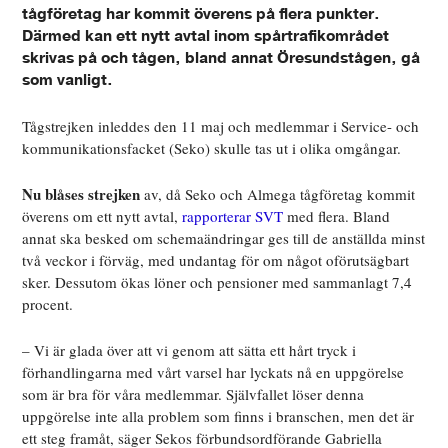
tågföretag har kommit överens på flera punkter.
Därmed kan ett nytt avtal inom spårtrafikområdet
skrivas på och tågen, bland annat Öresundstågen, gå
som vanligt.
Tågstrejken inleddes den 11 maj och medlemmar i
Service- och
kommunikationsfacket (Seko) skulle tas ut i olika omgångar.
Nu blåses strejken
av, då Seko och Almega tågföretag kommit
överens om ett nytt avtal,
rapporterar SVT
med flera. Bland
annat ska besked om schemaändringar ges till de anställda minst
två veckor i förväg, med undantag för om något oförutsägbart
sker. Dessutom ökas löner och pensioner med sammanlagt 7,4
procent.
–
Vi är glada över att vi genom att sätta ett hårt tryck i
förhandlingarna med vårt varsel har lyckats nå en uppgörelse
som är bra för våra medlemmar. Självfallet löser denna
uppgörelse inte alla problem som finns i branschen, men det är
ett steg framåt, säger Sekos förbundsordförande Gabriella