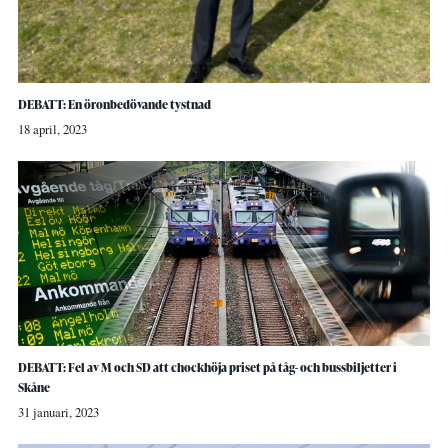
DEBATT: En öronbedövande tystnad
18 april, 2023
DEBATT: Fel av M och SD att chockhöja priset på tåg- och bussbiljetter i
Skåne
31 januari, 2023