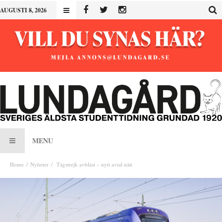
AUGUSTI 8, 2026
MENU
Home
Nyheter
Tågstrejk avblåst – nytt avtal nått