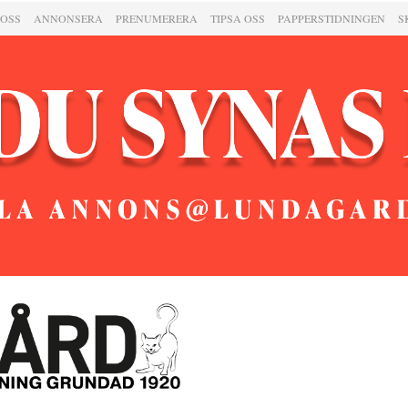
 OSS
ANNONSERA
PRENUMERERA
TIPSA OSS
PAPPERSTIDNINGEN
S