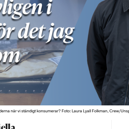
derna när vi ständigt konsumerar? Foto: Laura Lyall Folkman, Crew/Un
ella