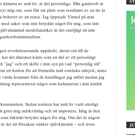
S
dalarna av mitt liv, är det personliga. Min garderob är
ryr mig om, som fått sin plats som resultatet av en tio år
na behovet av att rensa. Jag öppnade Vinted på min
 av med saker som inte betydde något för mig, som inte
självutnämnd modefanatiker är det omöjligt att inte
 garderobsminimalism.
gen revolutionerande upptäckt, shout-out till de
 har det däremot känts som en del av ett personligt
 ”jag” och ett skifte i min syn på vad “personlig stil”
om ett fordon för att förmedla mitt estetiska uttryck; mina
as värde kommer från de handlingar jag utfört medan jag
itning representerar något som kulminerar i min kärlek
rkonsumtion. Sedan tonåren har mitt liv varit otroligt
att göra mig märkvärdig och att imponera. Idag är den
ng som faktiskt betyder något för mig. Om det är någon
är det att försakan stärker självkänslan – och även
JU