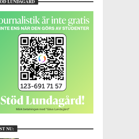
TÖD LUNDAGÅRD
ST NU: