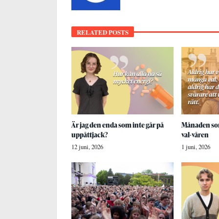
RELATED POSTS
Är jag den enda som inte går på
Månaden som
uppåttjack?
val-våren
12 juni, 2026
1 juni, 2026