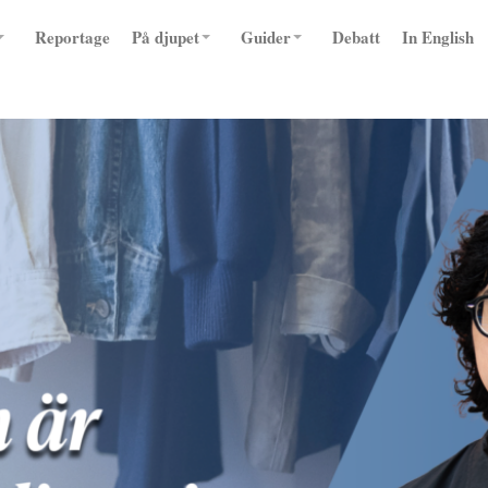
Reportage
På djupet
Guider
Debatt
In English