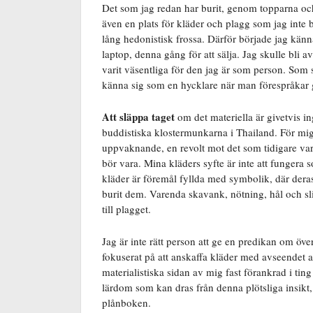
Det som jag redan har burit, genom topparna och 
även en plats för kläder och plagg som jag inte b
lång hedonistisk frossa. Därför började jag kän
laptop, denna gång för att sälja. Jag skulle bli
varit väsentliga för den jag är som person. Som 
känna sig som en hycklare när man förespråkar
Att släppa taget
om det materiella är givetvis in
buddistiska klostermunkarna i Thailand. För mig
uppvaknande, en revolt mot det som tidigare varit
bör vara. Mina kläders syfte är inte att fungera s
kläder är föremål fyllda med symbolik, där der
burit dem. Varenda skavank, nötning, hål och sl
till plagget.
Jag är inte rätt person att ge en predikan om öve
fokuserat på att anskaffa kläder med avseendet 
materialistiska sidan av mig fast förankrad i ti
lärdom som kan dras från denna plötsliga insikt, 
plånboken.