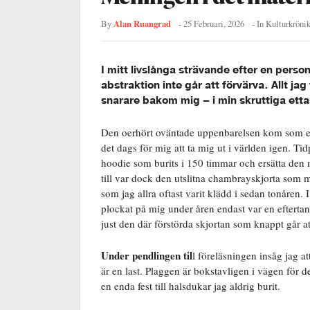
Alan Ruangrad
By
-
25 Februari, 2026
- In
Kulturkröni
I mitt livslånga strävande efter en personl
abstraktion inte går att förvärva. Allt ja
snarare bakom mig – i min skruttiga ett
Den oerhört oväntade uppenbarelsen kom som en 
det dags för mig att ta mig ut i världen igen. T
hoodie som burits i 150 timmar och ersätta den
till var dock den utslitna chambrayskjorta som m
som jag allra oftast varit klädd i sedan tonåren.
plockat på mig under åren endast var en eftertan
just den där förstörda skjortan som knappt går 
Under pendlingen til
l föreläsningen insåg jag a
är en last. Plaggen är bokstavligen i vägen för de
en enda fest till halsdukar jag aldrig burit.