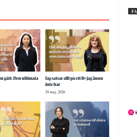
F
 gått: Den ultimata
Jag satsar allt på ett liv jag ännu
inte har
29 maj, 2026