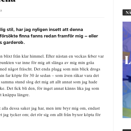
ka
NÄ
ig stil, har jag nyligen insett att denna
g försökte finna fanns redan framför mig – eller
as garderob.
blixt från klar himmel. Efter nästan en veckas feber var
idpunkten var inne för mig att slänga av mig min gråa
 med något fräscht. Det enda plagg som min blick drogs
in far köpte för 30 år sedan – som även råkar vara det
 I samma stund slog det mig att allt annat som jag hade
ke. Det fick bli den, för inget annat känns lika jag som
att knäppa längre.
tt alla dessa saker jag har, men inte bryr mig om, endast
t jag tycker om; det rör sig om allt från byxor köpta för