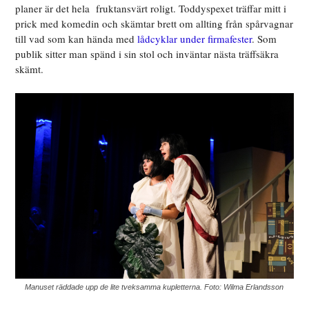
planer är det hela fruktansvärt roligt. Toddyspexet träffar mitt i
prick med komedin och skämtar brett om allting från spårvagnar
till vad som kan hända med
lådcyklar under firmafester
. Som
publik sitter man spänd i sin stol och inväntar nästa träffsäkra
skämt.
Manuset räddade upp de lite tveksamma kupletterna. Foto: Wilma Erlandsson