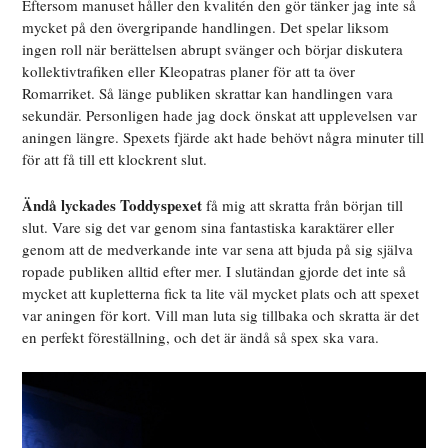
Eftersom manuset håller den kvalitén den gör tänker jag inte så
mycket på den övergripande handlingen. Det spelar liksom
ingen roll när berättelsen abrupt svänger och börjar diskutera
kollektivtrafiken eller Kleopatras planer för att ta över
Romarriket. Så länge publiken skrattar kan handlingen vara
sekundär. Personligen hade jag dock önskat att upplevelsen var
aningen längre. Spexets fjärde akt hade behövt några minuter till
för att få till ett klockrent slut.
Ändå lyckades Toddyspexet
få mig att skratta från början till
slut. Vare sig det var genom sina fantastiska karaktärer eller
genom att de medverkande inte var sena att bjuda på sig själva
ropade publiken alltid efter mer. I slutändan gjorde det inte så
mycket att kupletterna fick ta lite väl mycket plats och att spexet
var aningen för kort. Vill man luta sig tillbaka och skratta är det
en perfekt föreställning, och det är ändå så spex ska vara.