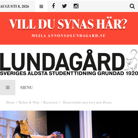
AUGUSTI 8, 2026
MENU
Home
Kultur & Nöje
Recension
Humoristiskt men kort med
Brutus