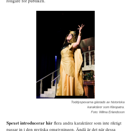
roligare för publiken.
Toddyspexarna gästads av historiska
karaktärer som Kleopatra.
Foto: Wilma Erlandsson
Spexet introducerar här
flera andra karaktärer som inte riktigt
passar in i den mytiska omgivningen. Ändå är det när dessa