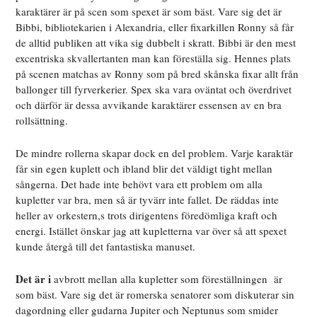
karaktärer är på scen som spexet är som bäst. Vare sig det är
Bibbi, bibliotekarien i Alexandria, eller fixarkillen Ronny så får
de alltid publiken att vika sig dubbelt i skratt. Bibbi är den mest
excentriska skvallertanten man kan föreställa sig. Hennes plats
på scenen matchas av Ronny som på bred skånska fixar allt från
ballonger till fyrverkerier. Spex ska vara oväntat och överdrivet
och därför är dessa avvikande karaktärer essensen av en bra
rollsättning.
De mindre rollerna skapar dock en del problem. Varje karaktär
får sin egen kuplett och ibland blir det väldigt tight mellan
sångerna. Det hade inte behövt vara ett problem om alla
kupletter var bra, men så är tyvärr inte fallet. De räddas inte
heller av orkestern,s trots dirigentens föredömliga kraft och
energi. Istället önskar jag att kupletterna var över så att spexet
kunde återgå till det fantastiska manuset.
Det är i
avbrott mellan alla kupletter som föreställningen är
som bäst. Vare sig det är romerska senatorer som diskuterar sin
dagordning eller gudarna Jupiter och Neptunus som smider