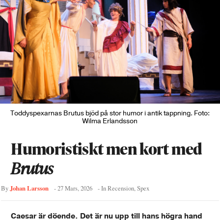
Toddyspexarnas Brutus bjöd på stor humor i antik tappning. Foto:
Wilma Erlandsson
Humoristiskt men kort med
Brutus
Johan Larsson
By
-
27 Mars, 2026
- In
Recension
,
Spex
Caesar är döende. Det är nu upp till hans högra hand