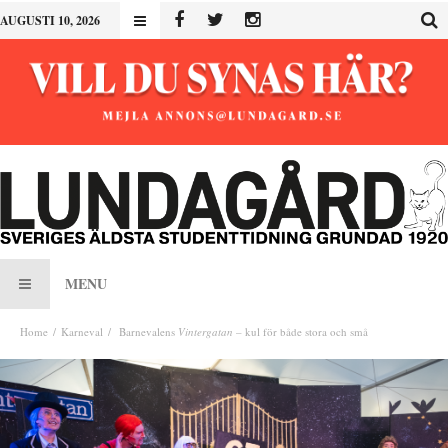
AUGUSTI 10, 2026
MENU
Home
Karneval
Barnevalens
Vintergatan
– kul för både stora och små