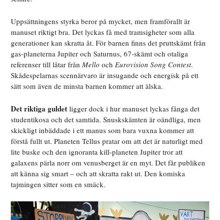
Uppsättningens styrka beror på mycket, men framförallt är
manuset riktigt bra. Det lyckas få med tramsigheter som alla
generationer kan skratta åt. För barnen finns det pruttskämt från
gas-planeterna Jupiter och Saturnus, 67-skämt och otaliga
referenser till låtar från
Mello
och
Eurovision Song Contest
.
Skådespelarnas scennärvaro är insugande och energisk på ett
sätt som även de minsta barnen kommer att älska.
Det riktiga guldet
ligger dock i hur manuset lyckas fånga det
studentikosa och det samtida. Snuskskämten är oändliga, men
skickligt inbäddade i ett manus som bara vuxna kommer att
förstå fullt ut. Planeten Tellus pratar om att det är naturligt med
lite buske och den ignoranta kill-planeten Jupiter tror att
galaxens pärla norr om venusberget är en myt. Det får publiken
att känna sig smart – och att skratta rakt ut. Den komiska
tajmingen sitter som en smäck.