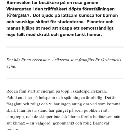
Barnevalen tar besökare på en resa genom
Vintergatan i den träffsäkert döpta föreställningen
Vintergatan
. Det bjuds på lättsam kuriosa för barnen
och snuskiga skämt för studenterna. Planeter och
manus hjälps åt med att skapa ett oemotståndligt
nöje fullt med skratt och genomtänkt humor.
Det här är en recension. Åsikterna som framförs är skribentens
egna.
Redan från start är energin på topp i skådespelarskaran.
Publiken sitter på helspänn och spänningen är olidlig. Det är
färgglatt och roligt och vi har ingen aning om vad som komma
skall. Från första stund har gänget på scen publiken i sitt
järngrepp, och de släpper inte åskådarna förrän berättelsen nått
sitt klimax – en välgjord, genomtänkt och rolig Barneval
senare.