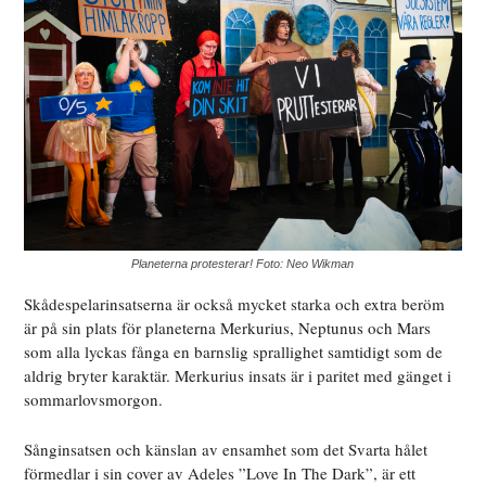
Planeterna protesterar! Foto: Neo Wikman
Skådespelarinsatserna är också mycket starka och extra beröm
är på sin plats för planeterna Merkurius, Neptunus och Mars
som alla lyckas fånga en barnslig sprallighet samtidigt som de
aldrig bryter karaktär. Merkurius insats är i paritet med gänget i
sommarlovsmorgon.
Sånginsatsen och känslan av ensamhet som det Svarta hålet
förmedlar i sin cover av Adeles ”Love In The Dark”, är ett