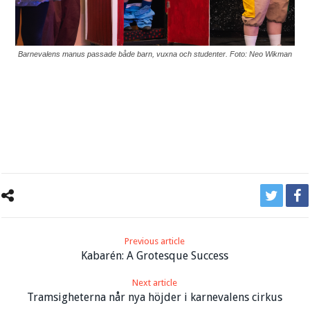
Barnevalens manus passade både barn, vuxna och studenter. Foto: Neo Wikman
Previous article
Kabarén: A Grotesque Success
Next article
Tramsigheterna når nya höjder i karnevalens cirkus