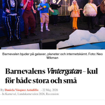
Barnevalen bjuder på galaxer, planeter och internetskämt. Foto: Neo
Wikman
Barnevalens
Vintergatan
– kul
för både stora och små
Daniela Vásquez Astudillo
By
-
22 Maj, 2026
- In
Karneval
,
Lundakarnevalen 2026
,
Recension