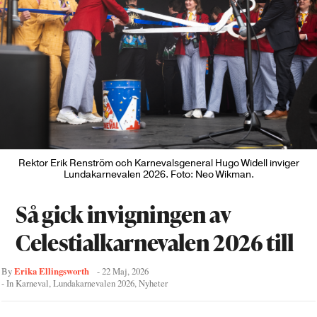
Rektor Erik Renström och Karnevalsgeneral Hugo Widell inviger
Lundakarnevalen 2026. Foto: Neo Wikman.
Så gick invigningen av
Celestialkarnevalen 2026 till
Erika Ellingsworth
By
-
22 Maj, 2026
- In
Karneval
,
Lundakarnevalen 2026
,
Nyheter