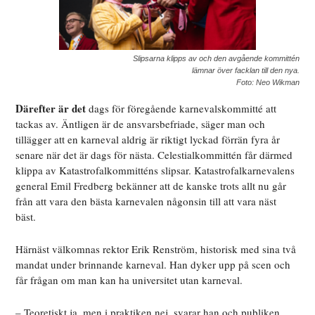
Slipsarna klipps av och den avgående kommittén
lämnar över facklan till den nya.
Foto: Neo Wikman
Därefter är det
dags för föregående karnevalskommitté att
tackas av. Äntligen är de ansvarsbefriade, säger man och
tillägger att en karneval aldrig är riktigt lyckad förrän fyra år
senare när det är dags för nästa. Celestialkommittén får därmed
klippa av Katastrofalkommitténs slipsar. Katastrofalkarnevalens
general Emil Fredberg bekänner att de kanske trots allt nu går
från att vara den bästa karnevalen någonsin till att vara näst
bäst.
Härnäst välkomnas rektor Erik Renström, historisk med sina två
mandat under brinnande karneval. Han dyker upp på scen och
får frågan om man kan ha universitet utan karneval.
– Teoretiskt ja, men i praktiken nej, svarar han och publiken