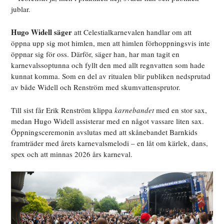
jublar.
Hugo Widell säger
att Celestialkarnevalen handlar om att
öppna upp sig mot himlen, men att himlen förhoppningsvis inte
öppnar sig för oss. Därför, säger han, har man tagit en
karnevalssoptunna och fyllt den med allt regnvatten som hade
kunnat komma. Som en del av ritualen blir publiken nedsprutad
av både Widell och Renström med skumvattensprutor.
Till sist får Erik Renström klippa
karnebandet
med en stor sax,
medan Hugo Widell assisterar med en något vassare liten sax.
Öppningsceremonin avslutas med att skånebandet Barnkids
framträder med årets karnevalsmelodi – en låt om kärlek, dans,
spex och att minnas 2026 års karneval.