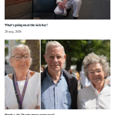
What’s going on at the sick bay?
28 maj, 2026
Monica, 81: ”it gets worse every year”