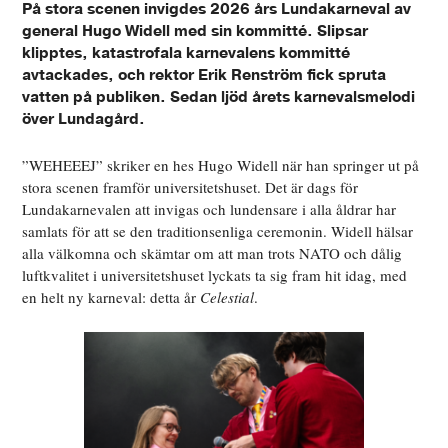
På stora scenen invigdes 2026 års Lundakarneval av
general Hugo Widell med sin kommitté. Slipsar
klipptes, katastrofala karnevalens kommitté
avtackades, och rektor Erik Renström fick spruta
vatten på publiken. Sedan ljöd årets karnevalsmelodi
över Lundagård.
”WEHEEEJ” skriker en hes Hugo Widell när han springer ut på
stora scenen framför universitetshuset. Det är dags för
Lundakarnevalen att invigas och lundensare i alla åldrar har
samlats för att se den traditionsenliga ceremonin. Widell hälsar
alla välkomna och skämtar om att man trots NATO och dålig
luftkvalitet i universitetshuset lyckats ta sig fram hit idag, med
en helt ny karneval: detta år
Celestial
.