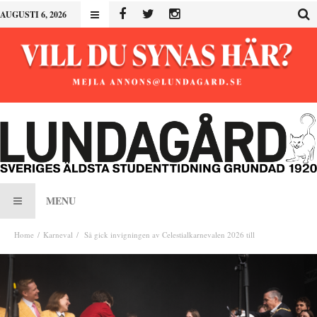
AUGUSTI 6, 2026
MENU
Home
Karneval
Så gick invigningen av Celestialkarnevalen 2026 till