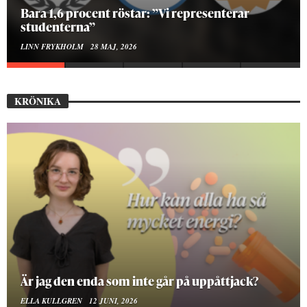
Hur bygger man en Lundakarneval?
ELISE RALSTON SAMUELSON
24 MAJ, 2026
KRÖNIKA
På stadsbiblioteket hittar jag det mänskliga
MOA LINDROTH
10 JUNI, 2026