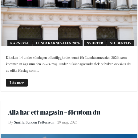
KARNEVAL
LUNDAKARNEVALEN 2026
NYHETER
STUDENTLIV
Klockan 14 under söndagen offentliggjordes temat för Lundakarnevalen 2026, som
kommer att äga rum den 22-24 maj. Under tillkännagivandet fick publiken också ta del
av olika förslag som ...
Läs mer
Alla har ett magasin – förutom du
By
Smilla Sundén Pettersson
29 maj, 2025