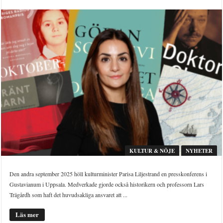
KULTUR & NÖJE
NYHETER
Den andra september 2025 höll kulturminister Parisa Liljestrand en presskonferens i
Gustavianum i Uppsala. Medverkade gjorde också historikern och professorn Lars
Trägårdh som haft det huvudsakliga ansvaret att ...
Läs mer