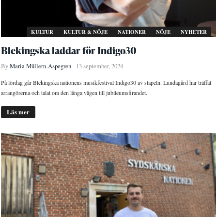
KULTUR
KULTUR & NÖJE
NATIONER
NÖJE
NYHETER
Blekingska laddar för Indigo30
By
Maria Müllern-Aspegren
13 september, 2024
På lördag går Blekingska nationens musikfestival Indigo30 av stapeln. Lundagård har träffat
arrangörerna och talat om den långa vägen till jubileumsfirandet.
Läs mer