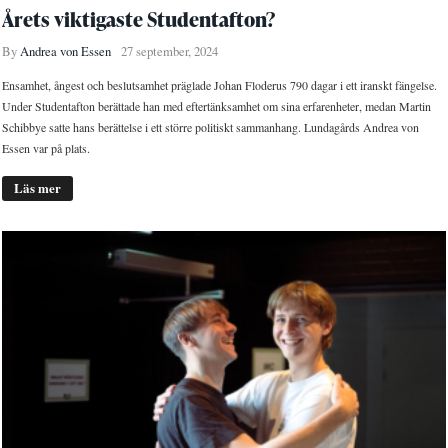
Årets viktigaste Studentafton?
By
Andrea von Essen
27 september, 2024
Ensamhet, ångest och beslutsamhet präglade Johan Floderus 790 dagar i ett iranskt fängelse.
Under Studentafton berättade han med eftertänksamhet om sina erfarenheter, medan Martin
Schibbye satte hans berättelse i ett större politiskt sammanhang. Lundagårds Andrea von
Essen var på plats.
Läs mer