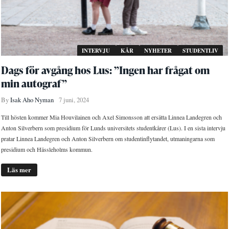
INTERVJU
KÅR
NYHETER
STUDENTLIV
Dags för avgång hos Lus: ”Ingen har frågat om
min autograf”
By
Isak Aho Nyman
7 juni, 2024
Till hösten kommer Mia Houvilainen och Axel Simonsson att ersätta Linnea Landegren och
Anton Silverbern som presidium för Lunds universitets studentkårer (Lus). I en sista intervju
pratar Linnea Landegren och Anton Silverbern om studentinflytandet, utmaningarna som
presidium och Hässleholms kommun.
Läs mer