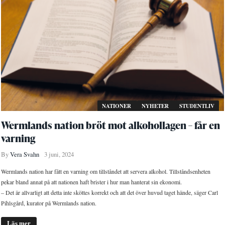
NATIONER
NYHETER
STUDENTLIV
Wermlands nation bröt mot alkohollagen – får en
varning
By
Vera Svahn
3 juni, 2024
Wermlands nation har fått en varning om tillståndet att servera alkohol. Tillståndsenheten
pekar bland annat på att nationen haft brister i hur man hanterat sin ekonomi.
– Det är allvarligt att detta inte sköttes korrekt och att det över huvud taget hände, säger Carl
Pihlsgård, kurator på Wermlands nation.
Läs mer