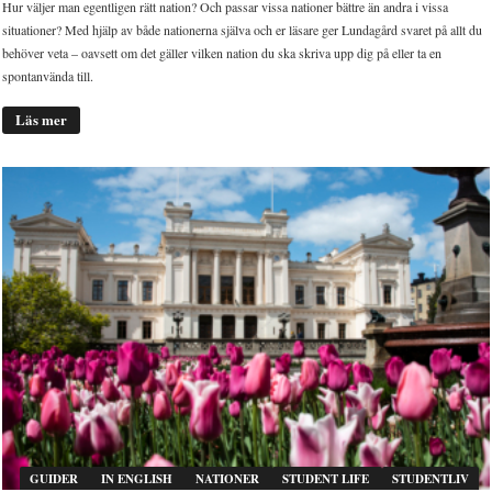
Hur väljer man egentligen rätt nation? Och passar vissa nationer bättre än andra i vissa
situationer? Med hjälp av både nationerna själva och er läsare ger Lundagård svaret på allt du
behöver veta – oavsett om det gäller vilken nation du ska skriva upp dig på eller ta en
spontanvända till.
Läs mer
GUIDER
IN ENGLISH
NATIONER
STUDENT LIFE
STUDENTLIV