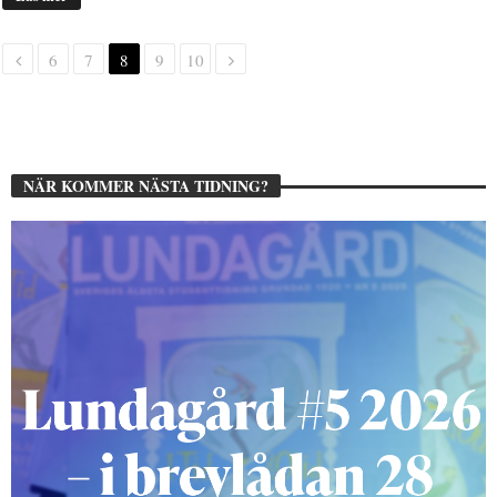
6
7
8
9
10
NÄR KOMMER NÄSTA TIDNING?