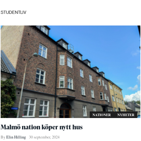
STUDENTLIV
NATIONER
NYHETER
Malmö nation köper nytt hus
By
Elin Hilling
30 september, 2024