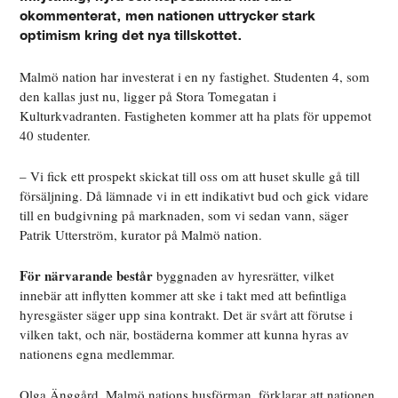
okommenterat, men nationen uttrycker stark
optimism kring det nya tillskottet.
Malmö nation har investerat i en ny fastighet. Studenten 4, som
den kallas just nu, ligger på Stora Tomegatan i
Kulturkvadranten. Fastigheten kommer att ha plats för uppemot
40 studenter.
– Vi fick ett prospekt skickat till oss om att huset skulle gå till
försäljning. Då lämnade vi in ett indikativt bud och gick vidare
till en budgivning på marknaden, som vi sedan vann, säger
Patrik Utterström, kurator på Malmö nation.
För närvarande består
byggnaden av hyresrätter, vilket
innebär att inflytten kommer att ske i takt med att befintliga
hyresgäster säger upp sina kontrakt. Det är svårt att förutse i
vilken takt, och när, bostäderna kommer att kunna hyras av
nationens egna medlemmar.
Olga Änggård, Malmö nations husförman, förklarar att nationen