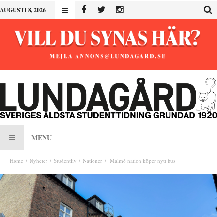
AUGUSTI 8, 2026
MENU
Home
Nyheter
Studentliv
Nationer
Malmö nation köper nytt hus