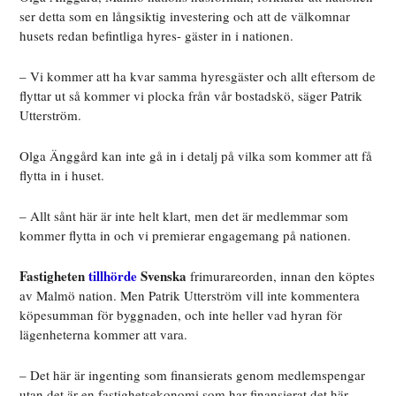
ser detta som en långsiktig investering och att de välkomnar
husets redan befintliga hyres- gäster in i nationen.
– Vi kommer att ha kvar samma hyresgäster och allt eftersom de
flyttar ut så kommer vi plocka från vår bostadskö, säger Patrik
Utterström.
Olga Änggård kan inte gå in i detalj på vilka som kommer att få
flytta in i huset.
– Allt sånt här är inte helt klart, men det är medlemmar som
kommer flytta in och vi premierar engagemang på nationen.
Fastigheten
tillhörde
Svenska
frimurareorden, innan den köptes
av Malmö nation. Men Patrik Utterström vill inte kommentera
köpesumman för byggnaden, och inte heller vad hyran för
lägenheterna kommer att vara.
– Det här är ingenting som finansierats genom medlemspengar
utan det är en fastighetsekonomi som har finansierat det här