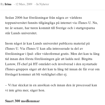
Irina
By
-
12 Mars, 2009
- In
Nyheter
Sedan 2006 har föreläsningar från några av världens
toppuniversitet funnits tillgängliga på internet via iTunes U. Nu,
tre år senare, har turen kommit till Sverige och i startgroparna
står Lunds universitet.
Inom något år kan Lunds universitet publicera material på
iTunes U. Via iTunes U kan alla intresserade ta del av
föreläsningar i ljud- eller videoformat gratis. Men det kan ta lång
tid innan den första föreläsningen går att ladda ned. Birgitta
Lastow, IT-chef på HT området och involverad i den nystartade
iTunes-gruppen säger att det kan ta lång tid innan de får svar om
förslaget kommer att bli verklighet eller ej.
– Vi har skickat in en ansökan och innan den är processad kan
vi inte göra mer, säger hon.
Snart 300 medlemmar