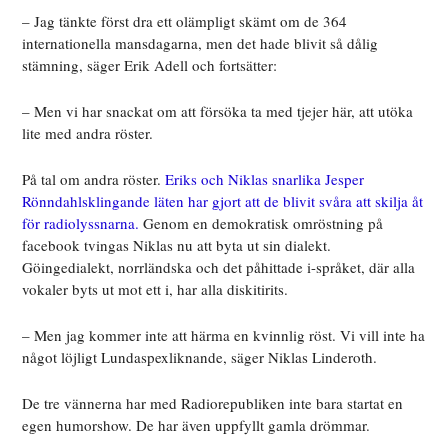
– Jag tänkte först dra ett olämpligt skämt om de 364
internationella mansdagarna, men det hade blivit så dålig
stämning, säger Erik Adell och fortsätter:
– Men vi har snackat om att försöka ta med tjejer här, att utöka
lite med andra röster.
På tal om andra röster.
Eriks och Niklas snarlika Jesper
Rönndahlsklingande läten har gjort att de blivit svåra att skilja åt
för radiolyssnarna.
Genom en demokratisk omröstning på
facebook tvingas Niklas nu att byta ut sin dialekt.
Göingedialekt, norrländska och det påhittade i-språket, där alla
vokaler byts ut mot ett i, har alla diskitirits.
– Men jag kommer inte att härma en kvinnlig röst. Vi vill inte ha
något löjligt Lundaspexliknande, säger Niklas Linderoth.
De tre vännerna har med Radiorepubliken inte bara startat en
egen humorshow. De har även uppfyllt gamla drömmar.