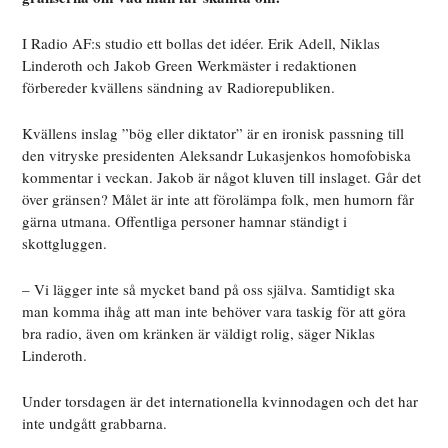
I Radio AF:s studio ett bollas det idéer. Erik Adell, Niklas
Linderoth och Jakob Green Werkmäster i redaktionen
förbereder kvällens sändning av Radiorepubliken.
Kvällens inslag ”bög eller diktator” är en ironisk passning till
den vitryske presidenten Aleksandr Lukasjenkos homofobiska
kommentar i veckan. Jakob är något kluven till inslaget. Går det
över gränsen? Målet är inte att förolämpa folk, men humorn får
gärna utmana. Offentliga personer hamnar ständigt i
skottgluggen.
– Vi lägger inte så mycket band på oss själva. Samtidigt ska
man komma ihåg att man inte behöver vara taskig för att göra
bra radio, även om kränken är väldigt rolig, säger Niklas
Linderoth.
Under torsdagen är det internationella kvinnodagen och det har
inte undgått grabbarna.