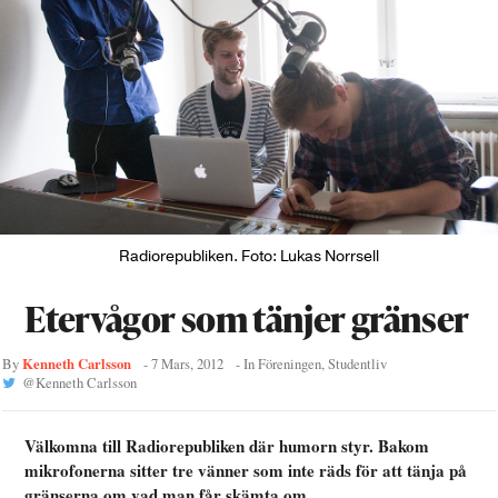
Radiorepubliken. Foto: Lukas Norrsell
Etervågor som tänjer gränser
Kenneth Carlsson
By
-
7 Mars, 2012
- In
Föreningen
,
Studentliv
@
Kenneth Carlsson
Välkomna till Radiorepubliken där humorn styr. Bakom
mikrofonerna sitter tre vänner som inte räds för att tänja på
gränserna om vad man får skämta om.