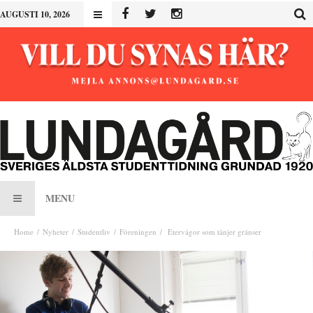
AUGUSTI 10, 2026
MENU
Home
Nyheter
Studentliv
Föreningen
Etervågor som tänjer gränser