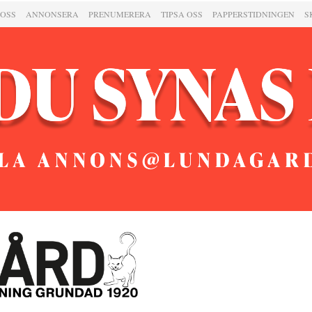
 OSS
ANNONSERA
PRENUMERERA
TIPSA OSS
PAPPERSTIDNINGEN
S