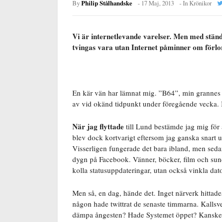
Philip Stålhandske
By
-
17 Maj, 2013
- In
Krönikor
Vi är internetlevande varelser. Men med ständi
tvingas vara utan Internet påminner om förlor
En kär vän har lämnat mig. ”B64”, min grannes i
av vid okänd tidpunkt under föregående vecka. 
När jag flyttade
till Lund bestämde jag mig för a
blev dock kortvarigt eftersom jag ganska snart u
Visserligen fungerade det bara ibland, men sedan
dygn på Facebook. Vänner, böcker, film och sund k
kolla statusuppdateringar, utan också vinkla da
Men så, en dag, hände det. Inget närverk hittade
någon hade twittrat de senaste timmarna. Kallsv
dämpa ångesten? Hade Systemet öppet? Kanske o