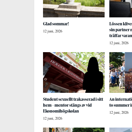
Glad sommar!
Lössen kliver
sin partner
12 juni, 2026
träffar vara
12 juni, 2026
Student sexuellt trakasserad i sitt
An internati
hem – mentor stängs av vid
to summer i
Ekonomihögskolan
12 juni, 2026
12 juni, 2026