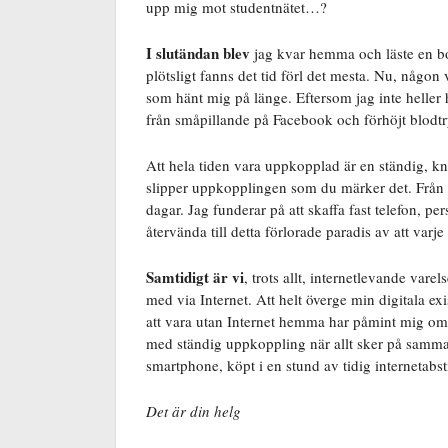
upp mig mot studentnätet…?
I slutändan blev
jag kvar hemma och läste en b
plötsligt fanns det tid förl det mesta. Nu, någon 
som hänt mig på länge. Eftersom jag inte heller 
från småpillande på Facebook och förhöjt blodtr
Att hela tiden vara uppkopplad är en ständig, kna
slipper uppkopplingen som du märker det. Från in
dagar. Jag funderar på att skaffa fast telefon, pe
återvända till detta förlorade paradis av att varje
Samtidigt är vi
, trots allt, internetlevande var
med via Internet. Att helt överge min digitala ex
att vara utan Internet hemma har påmint mig om et
med ständig uppkoppling när allt sker på samm
smartphone, köpt i en stund av tidig internetabst
Det är din helg