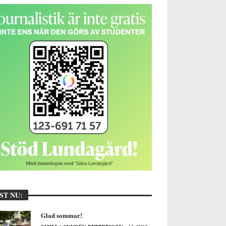
ST NU:
Glad sommar!