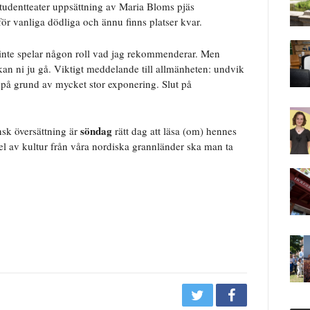
Studentteater uppsättning av Maria Bloms pjäs
r vanliga dödliga och ännu finns platser kvar.
et inte spelar någon roll vad jag rekommenderar. Men
it kan ni ju gå. Viktigt meddelande till allmänheten: undvik
i på grund av mycket stor exponering. Slut på
söndag
sk översättning är
rätt dag att läsa (om) hennes
el av kultur från våra nordiska grannländer ska man ta