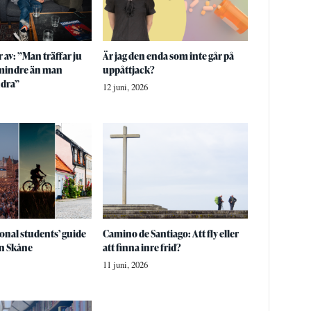
 av: ”Man träffar ju
Är jag den enda som inte går på
 mindre än man
uppåttjack?
ndra”
12 juni, 2026
onal students’ guide
Camino de Santiago: Att fly eller
n Skåne
att finna inre frid?
11 juni, 2026