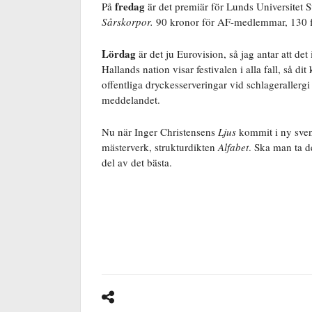
fredag
På
är det premiär för Lunds Universitet 
Sårskorpor.
90 kronor för AF-medlemmar, 130 fö
Lördag
är det ju Eurovision, så jag antar att d
Hallands nation visar festivalen i alla fall, så d
offentliga dryckesserveringar vid schlagerallerg
meddelandet.
Nu när Inger Christensens
Ljus
kommit i ny sven
mästerverk, strukturdikten
Alfabet
. Ska man ta d
del av det bästa.