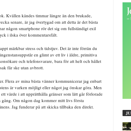
ok. Kvällen kändes timmar längre än den brukade,
vecka senare, är jag övertygad om att detta är det bästa
har någon smartphone rör det sig om fullständigt exil
yck i ilska över kommentarsfält.
ppt märkbar stress och tidstjuv. Det är inte förrän du
genstansuppstår en glimt av ett liv i äldre, primitiva
rsonsökare och telefonsvarare, bara för att helt och hållet
 sak får ske utan avbrott.
elser. Flera av mina bästa vänner kommunicerar jag enbart
istens är varken möjligt eller något jag önskar göra. Men
t värde i att upprätthålla gränser som lätt går förlorade
a gång. Om någon dag kommer mitt livs första
inens. Jag funderar på att skicka tillbaka den direkt.
JU