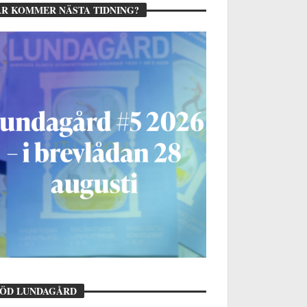
R KOMMER NÄSTA TIDNING?
TÖD LUNDAGÅRD