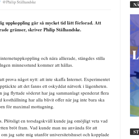
@
Philip Stålhandske
NÄ
g uppkoppling går så mycket tid lätt förlorad. Att
ade gränser, skriver Philip Stålhandske.
nternetuppkoppling och nära allierade, stängdes stilla
Ingen minnesstund kommer att hållas.
tt prova något nytt: att inte skaffa Internet. Experimentet
pptäckte att det fanns ett oskyddat nätverk i lägenheten.
 jag flyttade söderut har jag sammanlagt spenderat flera
osthållning har alla blivit offer när jag inte bara ska
torn för maximal mottagning.
s. Plötsligt en torsdagskväll kunde jag omöjligt veta vad
etten bröt fram. Vad kunde man nu använda för att
S
m jag satte mig utanför universitetshuset och kopplade