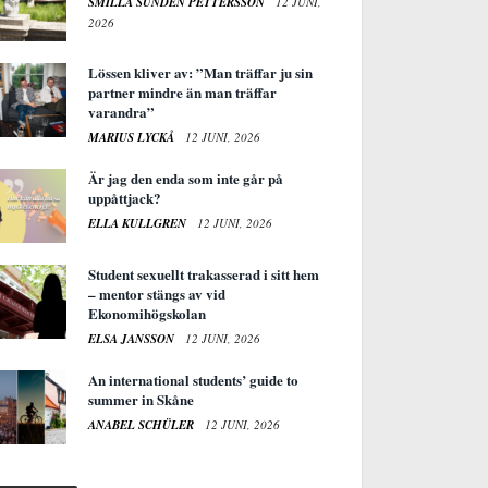
SMILLA SUNDÉN PETTERSSON
12 JUNI,
2026
Lössen kliver av: ”Man träffar ju sin
partner mindre än man träffar
varandra”
MARIUS LYCKÅ
12 JUNI, 2026
Är jag den enda som inte går på
uppåttjack?
ELLA KULLGREN
12 JUNI, 2026
Student sexuellt trakasserad i sitt hem
– mentor stängs av vid
Ekonomihögskolan
ELSA JANSSON
12 JUNI, 2026
An international students’ guide to
summer in Skåne
ANABEL SCHÜLER
12 JUNI, 2026