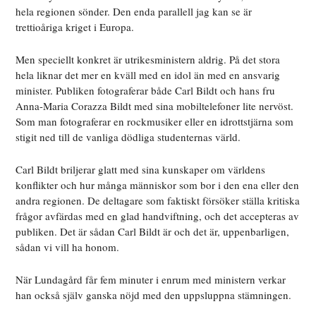
hela regionen sönder. Den enda parallell jag kan se är
trettioåriga kriget i Europa.
Men speciellt konkret är utrikesministern aldrig. På det stora
hela liknar det mer en kväll med en idol än med en ansvarig
minister. Publiken fotograferar både Carl Bildt och hans fru
Anna-Maria Corazza Bildt med sina mobiltelefoner lite nervöst.
Som man fotograferar en rockmusiker eller en idrottstjärna som
stigit ned till de vanliga dödliga studenternas värld.
Carl Bildt briljerar glatt med sina kunskaper om världens
konflikter och hur många människor som bor i den ena eller den
andra regionen. De deltagare som faktiskt försöker ställa kritiska
frågor avfärdas med en glad handviftning, och det accepteras av
publiken. Det är sådan Carl Bildt är och det är, uppenbarligen,
sådan vi vill ha honom.
När Lundagård får fem minuter i enrum med ministern verkar
han också själv ganska nöjd med den uppsluppna stämningen.