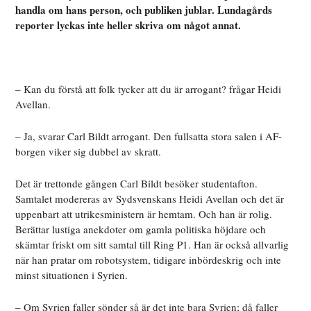
handla om hans person, och publiken jublar. Lundagårds
reporter lyckas inte heller skriva om något annat.
– Kan du förstå att folk tycker att du är arrogant? frågar Heidi
Avellan.
– Ja, svarar Carl Bildt arrogant. Den fullsatta stora salen i AF-
borgen viker sig dubbel av skratt.
Det är trettonde gången Carl Bildt besöker studentafton.
Samtalet modereras av Sydsvenskans Heidi Avellan och det är
uppenbart att utrikesministern är hemtam. Och han är rolig.
Berättar lustiga anekdoter om gamla politiska höjdare och
skämtar friskt om sitt samtal till Ring P1. Han är också allvarlig
när han pratar om robotsystem, tidigare inbördeskrig och inte
minst situationen i Syrien.
– Om Syrien faller sönder så är det inte bara Syrien; då faller