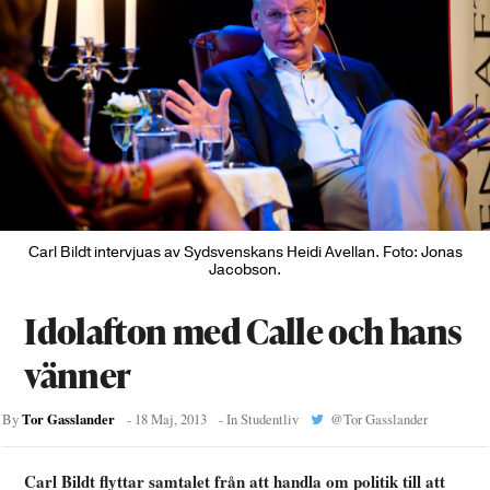
Carl Bildt intervjuas av Sydsvenskans Heidi Avellan. Foto: Jonas
Jacobson.
Idolafton med Calle och hans
vänner
Tor Gasslander
By
-
18 Maj, 2013
- In
Studentliv
@
Tor Gasslander
Carl Bildt flyttar samtalet från att handla om politik till att