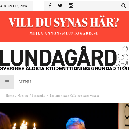
AUGUSTI 9, 2026
MENU
Home
Nyheter
Studentliv
Idolafton med Calle och hans vänner