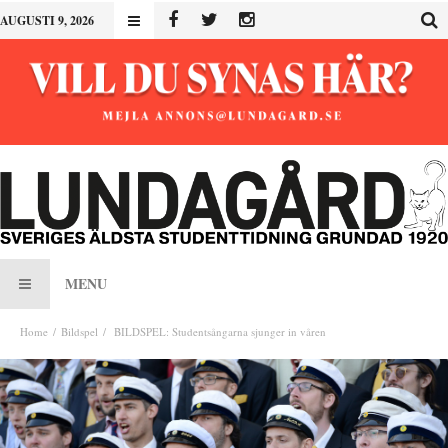
AUGUSTI 9, 2026
MENU
Home
Bildspel
BILDSPEL: Studentsångarna sjunger in våren