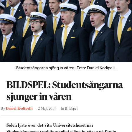
Studentsångarna sjöng in våren. Foto: Daniel Kodipelli.
BILDSPEL: Studentsångarna
sjunger in våren
Daniel Kodipelli
By
-
2 Maj, 2014
- In
Bildspel
Solen lyste över det vita Universitetshuset när
Studentsångarna traditionsenligt sjöng in våren på första