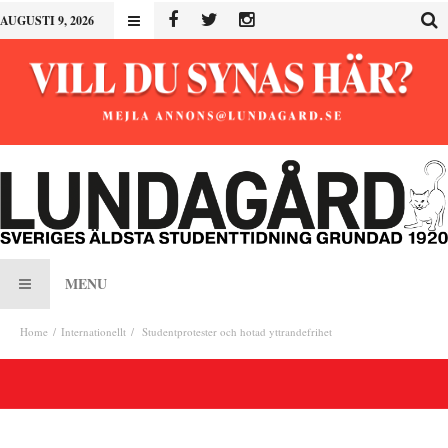
AUGUSTI 9, 2026
MENU
Home
Internationellt
Studentprotester och hotad yttrandefrihet