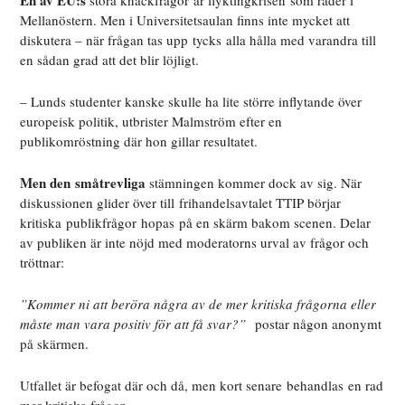
En av EU:s
stora knäckfrågor är flyktingkrisen som råder i
Mellanöstern. Men i Universitetsaulan finns inte mycket att
diskutera – när frågan tas upp tycks alla hålla med varandra till
en sådan grad att det blir löjligt.
– Lunds studenter kanske skulle ha lite större inflytande över
europeisk politik, utbrister Malmström efter en
publikomröstning där hon gillar resultatet.
Men den småtrevliga
stämningen kommer dock av sig. När
diskussionen glider över till frihandelsavtalet TTIP börjar
kritiska publikfrågor hopas på en skärm bakom scenen. Delar
av publiken är inte nöjd med moderatorns urval av frågor och
tröttnar:
”Kommer ni att beröra några av de mer kritiska frågorna eller
måste man vara positiv för att få svar?”
postar någon anonymt
på skärmen.
Utfallet är befogat där och då, men kort senare behandlas en rad