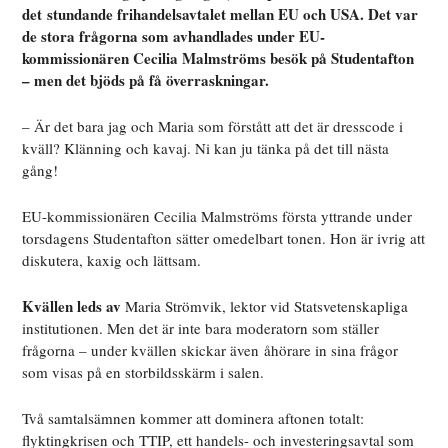
det stundande frihandelsavtalet mellan EU och USA. Det var
de stora frågorna som avhandlades under EU-
kommissionären Cecilia Malmströms besök på Studentafton
– men det bjöds på få överraskningar.
– Är det bara jag och Maria som förstått att det är dresscode i
kväll? Klänning och kavaj. Ni kan ju tänka på det till nästa
gång!
EU-kommissionären Cecilia Malmströms första yttrande under
torsdagens Studentafton sätter omedelbart tonen. Hon är ivrig att
diskutera, kaxig och lättsam.
Kvällen leds av
Maria Strömvik, lektor vid Statsvetenskapliga
institutionen. Men det är inte bara moderatorn som ställer
frågorna – under kvällen skickar även åhörare in sina frågor
som visas på en storbildsskärm i salen.
Två samtalsämnen kommer att dominera aftonen totalt:
flyktingkrisen och TTIP, ett handels- och investeringsavtal som