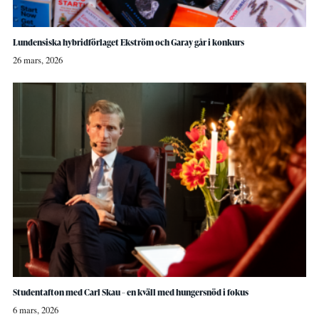
Lundensiska hybridförlaget Ekström och Garay går i konkurs
26 mars, 2026
Studentafton med Carl Skau – en kväll med hungersnöd i fokus
6 mars, 2026