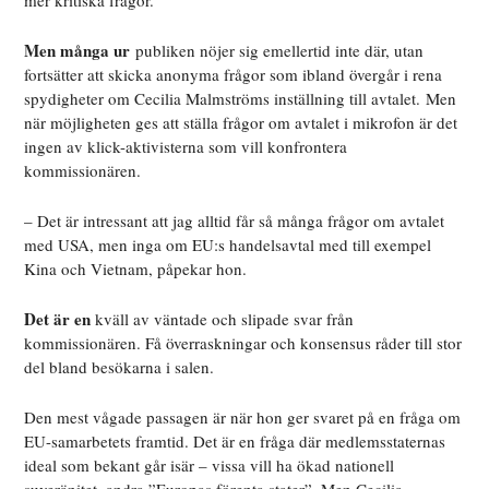
mer kritiska frågor.
Men många ur
publiken nöjer sig emellertid inte där, utan
fortsätter att skicka anonyma frågor som ibland övergår i rena
spydigheter om Cecilia Malmströms inställning till avtalet.
Men
när möjligheten ges att ställa frågor om avtalet i mikrofon är det
ingen av klick-aktivisterna som vill konfrontera
kommissionären.
– Det är intressant att jag alltid får så många frågor om avtalet
med USA, men inga om EU:s handelsavtal med till exempel
Kina och Vietnam, påpekar hon.
Det är en
kväll av väntade och slipade svar från
kommissionären. Få överraskningar och konsensus råder till stor
del bland besökarna i salen.
Den mest vågade passagen är när hon ger svaret på en fråga om
EU-samarbetets framtid. Det är en fråga där medlemsstaternas
ideal som bekant går isär – vissa vill ha ökad nationell