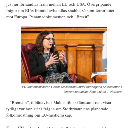
just nu förhandlas fram mellan EU och USA. Övergripande
frågor om EU:s framtid avhandlas snabbt, så som terrorhotet
mot Europa, Panamadokumenten och ”Brexit”.
EU-kommissionären Cecilia Malmström under torsdagens Studentafton i
Universitetsaulan. Foto: Lukas J. Herbers
– ”Bremain”, tillrättavisar Malmström skämtsamt och visar
tydligt var hon står i frågan om Storbritanniens planerade
folkomröstning om EU-medlemskap.