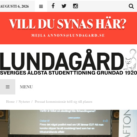
AUGUSTI 6, 2026
MENU
Home
Nyheter
Pressad kommissionär höll sig till planen