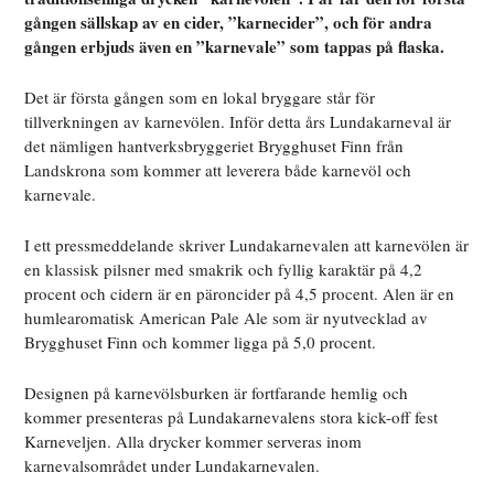
gången sällskap av en cider, ”karnecider”, och för andra
gången erbjuds även en ”karnevale” som tappas på flaska.
Det är första gången som en lokal bryggare står för
tillverkningen av karnevölen. Inför detta års Lundakarneval är
det nämligen hantverksbryggeriet Brygghuset Finn från
Landskrona som kommer att leverera både karnevöl och
karnevale.
I ett pressmeddelande skriver Lundakarnevalen att karnevölen är
en klassisk pilsner med smakrik och fyllig karaktär på 4,2
procent och cidern är en päroncider på 4,5 procent. Alen är en
humlearomatisk American Pale Ale som är nyutvecklad av
Brygghuset Finn och kommer ligga på 5,0 procent.
Designen på karnevölsburken är fortfarande hemlig och
kommer presenteras på Lundakarnevalens stora kick-off fest
Karneveljen. Alla drycker kommer serveras inom
karnevalsområdet under Lundakarnevalen.