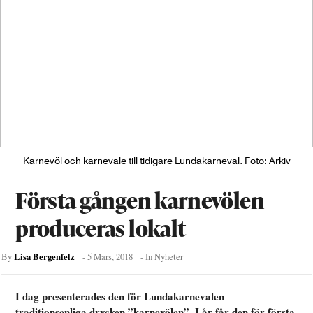
Karnevöl och karnevale till tidigare Lundakarneval. Foto: Arkiv
Första gången karnevölen
produceras lokalt
Lisa Bergenfelz
By
-
5 Mars, 2018
- In
Nyheter
I dag presenterades den för Lundakarnevalen
traditionsenliga drycken ”karnevölen”. I år får den för första