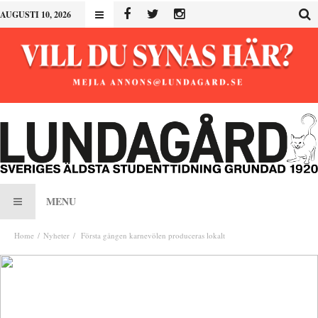
AUGUSTI 10, 2026
MENU
Home
Nyheter
Första gången karnevölen produceras lokalt