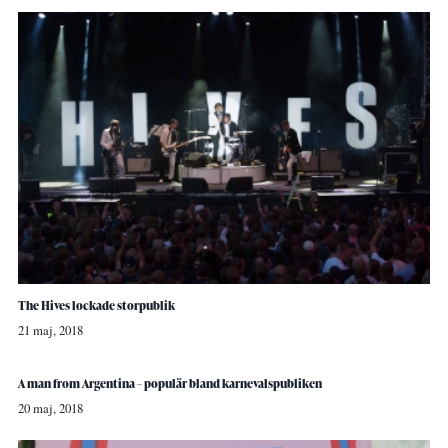
The Hives lockade storpublik
21 maj, 2018
A man from Argentina – populär bland karnevalspubliken
20 maj, 2018