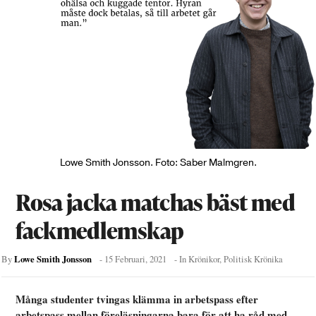
Lowe Smith Jonsson. Foto: Saber Malmgren.
Rosa jacka matchas bäst med
fackmedlemskap
Lowe Smith Jonsson
By
-
15 Februari, 2021
- In
Krönikor
,
Politisk Krönika
Många studenter tvingas klämma in arbetspass efter
arbetspass mellan föreläsningarna bara för att ha råd med