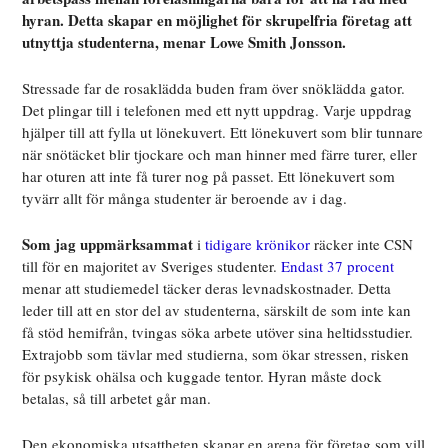
hyran. Detta skapar en möjlighet för skrupelfria företag att
utnyttja studenterna, menar Lowe Smith Jonsson.
Stressade far de rosaklädda buden fram över snöklädda gator.
Det plingar till i telefonen med ett nytt uppdrag. Varje uppdrag
hjälper till att fylla ut lönekuvert. Ett lönekuvert som blir tunnare
när snötäcket blir tjockare och man hinner med färre turer, eller
har oturen att inte få turer nog på passet. Ett lönekuvert som
tyvärr allt för många studenter är beroende av i dag.
Som jag uppmärksammat
i
tidigare krönikor
räcker inte CSN
till för en majoritet av Sveriges studenter.
Endast 37 procent
menar att studiemedel täcker deras levnadskostnader. Detta
leder till att en stor del av studenterna, särskilt de som inte kan
få stöd hemifrån, tvingas söka arbete utöver sina heltidsstudier.
Extrajobb som tävlar med studierna, som ökar stressen, risken
för psykisk ohälsa och kuggade tentor. Hyran måste dock
betalas, så till arbetet går man.
Den ekonomiska utsattheten skapar en arena för företag som vill