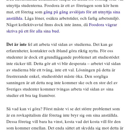
utnyttja studenterna. Foodora är ett av företagen som kör hem
mat, ett företag som
gång på gång avslöjats för att utnyttja sina
anställda
. Låga löner, osäkra arbetstider, och farlig arbetsmiljö.
Något kollektivavtal finns dock inte ännu, då
Foodora vägrar
skriva på ett för alla sina bud
.
Det är inte
fel att arbeta vid sidan av studierna. Det kan ge
erfarenheter, kontakter och ibland göra riktig nytta. För oss
studenter är dock ett grundläggande problemet att studiestödet
inte räcker till. Detta gör att vi blir desperata – arbetet vid sidan
av studierna blir ett tvång, inte ett val. Lösningen på detta är
frustrerande enkel, studiestödet måste öka. Den sorgliga
sanningen är att detta nog inte kommer ske och en stor del av
Sveriges studenter kommer tvingas arbeta vid sidan av sina
studier ett bra tag framöver.
Så vad kan vi göra? Först måste vi se det större problemet som
är en rovkapitalism där företag inte bryr sig om sina anställda.
Dessa företag vill bara ha vinst, kosta vad det kosta vill för den
som kommer emellan. Det enda sättet att skydda sig mot detta är