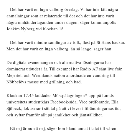
– Det har varit en lugn valborg överlag. Vi har inte fått några
anmälningar som är relaterade till det och det har inte varit
några omhändertaganden under dagen, säger kommunpolis
Joakim Nyberg vid klockan 18.
– Det har varit mindre samlingar av folk, flest på St Hans backar.
Men det har varit en lugn valborg, än så länge, säger han.
De digitala evenemangen och alternativa lösningarna har
dominerat utbudet i år. Till exempel har Radio AF sänt live från
Mejeriet, och Wermlands nation anordnade en vandring till
Nöbbelövs mosse med grillning och bad.
Klockan 17.45 laddades Mösspåtagningen* upp på Lunds
universitets studentkårs Facebook-sida. Vice ordförande, Ella
Sjöbeck, fokuserar i sitt tal på att vi lever i förändringarnas tid,
och syftar framför allt på jämlikhet och jämställdhet.
– Ett nej är nu ett nej, säger hon bland annat i talet till våren.