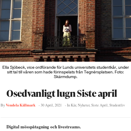
Ella Sjöbeck, vice ordförande för Lunds universitets studentkår, under
sitt tal till våren som hade förinspelats från Tegnérsplatsen. Foto:
Skärmdump.
Osedvanligt lugn Siste april
Vendela Källmark
By
-
30 April, 2021
- In
Kår
,
Nyheter
,
Siste April
,
Studentliv
Digital mösspåtagning och livestreams.