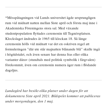
*Mösspåtagningen vid Lunds universitet ägde ursprungligen
rum vid midnatt natten mellan Siste april och första maj inne i
Akademiska Föreningens stora sal. Med växande
studentpopulation flyttades ceremonin till Tegnérsplatsen.
Klockslaget ändrades år 1965 till klockan 18. Så länge
ceremonin hölls vid midnatt var det en oskriven regel att
formuleringen ”där ute står majnatten blånande blå” skulle ingå
i högtidstalet, och även senare har denna fras eller olika
varianter därav (stundtals med politisk symbolik i färgvalen)
förekommit, även om ceremonin numera äger rum i flödande
dagsljus.
Lundagård har besökt olika platser under dagen för att
dokumentera Siste april 2021. Bildspelet kommer att publiceras
under morgondagen, den 1 maj.