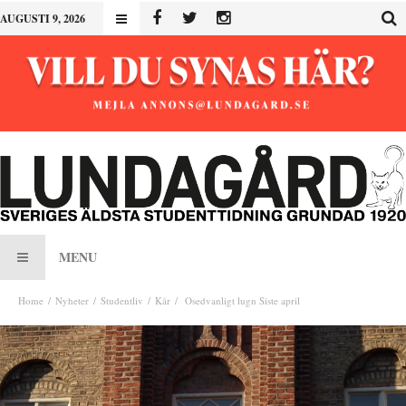
AUGUSTI 9, 2026
MENU
Home
Nyheter
Studentliv
Kår
Osedvanligt lugn Siste april