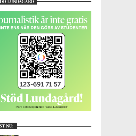
TÖD LUNDAGÅRD
ST NU: