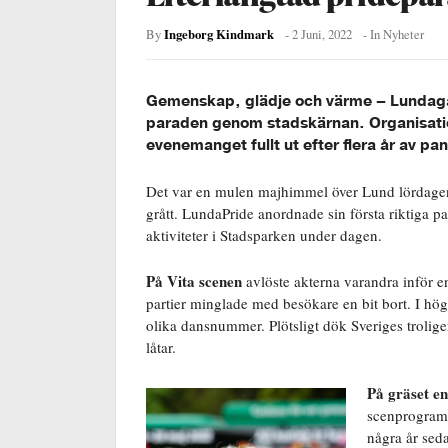
Ingeborg Kindmark
By
-
2 Juni, 2022
- In
Nyheter
Gemenskap, glädje och värme – Lundagår
paraden genom stadskärnan. Organisati
evenemanget fullt ut efter flera år av p
Det var en mulen majhimmel över Lund lördagen 
grått. LundaPride anordnade sin första riktiga
aktiviteter i Stadsparken under dagen.
På Vita scenen
avlöste akterna varandra inför e
partier minglade med besökare en bit bort. I hög
olika dansnummer. Plötsligt dök Sveriges troli
låtar.
På gräset en
scenprogramm
några år sed