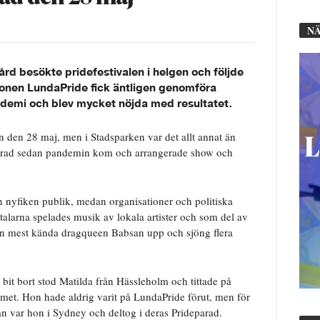
NÄ
d besökte pridefestivalen i helgen och följde
onen LundaPride fick äntligen genomföra
andemi och blev mycket nöjda med resultatet.
den 28 maj, men i Stadsparken var det allt annat än
 parad sedan pandemin kom och arrangerade show och
n nyfiken publik, medan organisationer och politiska
talarna spelades musik av lokala artister och som del av
gen mest kända dragqueen Babsan upp och sjöng flera
bit bort stod Matilda från Hässleholm och tittade på
et. Hon hade aldrig varit på LundaPride förut, men för
an var hon i Sydney och deltog i deras Prideparad.