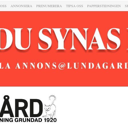
 OSS
ANNONSERA
PRENUMERERA
TIPSA OSS
PAPPERSTIDNINGEN
S