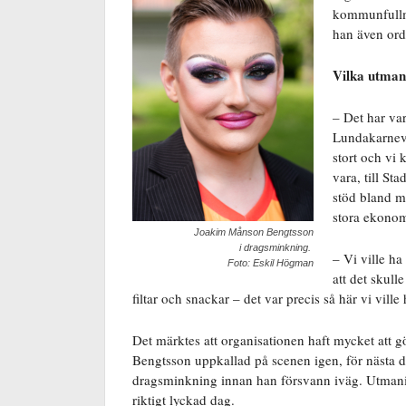
kommunfullmäk
han även ord
Vilka utmani
– Det har var
Lundakarneva
stort och vi 
vara, till St
stöd bland m
stora ekonom
Joakim Månson Bengtsson
i dragsminkning.
– Vi ville ha
Foto: Eskil Högman
att det skull
filtar och snackar – det var precis så här vi vill
Det märktes att organisationen haft mycket att 
Bengtsson uppkallad på scenen igen, för nästa d
dragsminkning innan han försvann iväg. Utmaning
riktigt lyckad dag.