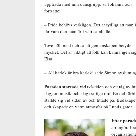
uppträda med min dansgrupp, sa Johanna och
fortsatte:
– Pride behövs verkligen. Det är tydligt att man 
får vara den man är i vårt samhälle.
Tove höll med och sa att gemenskapen betyder
mycket. Det är viktigt att folk kan känna igen s
Elsa.
– All kärlek är bra kärlek! sade Simon avslutnin
Paraden startade vid
två-tiden och ett tåg av 
flaggor, musik och slagkraftiga ord. En del för
ställde sig vid sidan av och tittade på. Budskap
och skapade en varm atmosfär på Lunds gator.
Efter parade
arrangör. Jo
organisatione