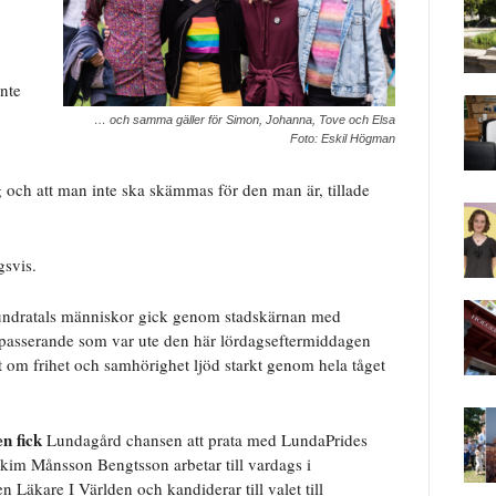
inte
… och samma gäller för Simon, Johanna, Tove och Elsa
Foto: Eskil Högman
ig och att man inte ska skämmas för den man är, tillade
gsvis.
hundratals människor gick genom stadskärnan med
bipasserande som var ute den här lördagseftermiddagen
et om frihet och samhörighet ljöd starkt genom hela tåget
n fick
Lundagård chansen att prata med LundaPrides
akim Månsson Bengtsson arbetar till vardags i
n Läkare I Världen och kandiderar till valet till