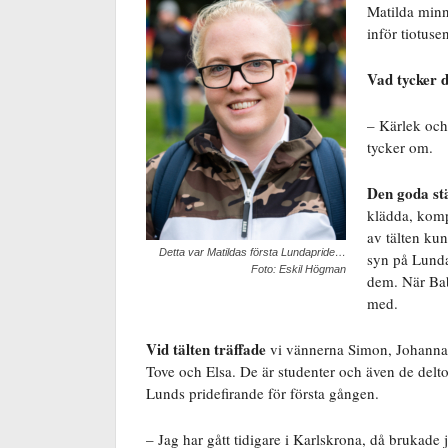
Matilda minn
inför tiotuse
Vad tycker d
– Kärlek och 
tycker om.
Den goda s
klädda, komp
av tälten ku
Detta var Matildas första Lundapride…
syn på Lunda
Foto: Eskil Högman
dem. När Bab
med.
Vid tälten träffade
vi vännerna Simon, Johanna
Tove och Elsa. De är studenter och även de delto
Lunds pridefirande för första gången.
– Jag har gått tidigare i Karlskrona, då brukade 