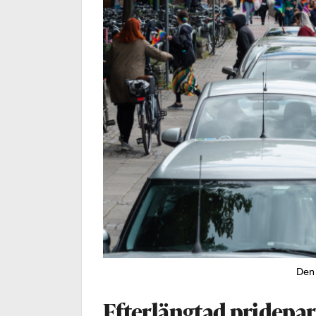
Den 
Efterlängtad pridepar