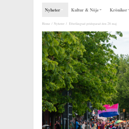
Nyheter
Kultur & Nöje
Krönikor
Home
Nyheter
Efterlängtad prideparad den 28 maj