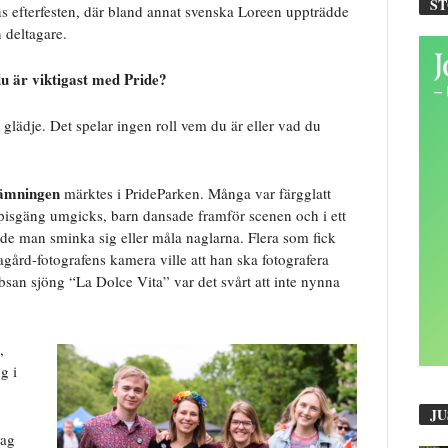
S
s efterfesten, där bland annat svenska Loreen uppträdde
n deltagare.
u är viktigast med Pride?
glädje. Det spelar ingen roll vem du är eller vad du
tämningen
märktes i PrideParken. Många var färgglatt
isgäng umgicks, barn dansade framför scenen och i ett
nde man sminka sig eller måla naglarna. Flera som fick
gård-fotografens kamera ville att han ska fotografera
san sjöng “La Dolce Vita” var det svårt att inte nynna
,
g i
JU
jag