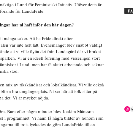
tige i Lund för Feministiskt Initiativ. Utöver detta är
F
förande för LundaPride.
ngar har ni haft inför den här dagen?
it många saker. Att ha Pride direkt efter
len var inte helt lätt. Evenemanget blev snabbt väldigt
kände att vi ville flytta det från Lundagård där vi brukat
adsparken. Vi är en ideell förening med visserligen stort
änniskor i Lund, men har få aktivt arbetande och saknar
iska stöd.
 en mix av rikskändisar och lokalkändisar. Vi ville också
e bli en bra umgängesplats. Ni ser här att folk sitter på
e ha det. Vi är mycket nöjda.
göra. Bara efter några minuter blev Joakim Månsson
el i programmet. Vi hann få några bilder av honom i sin
arna till trots lyckades de göra LundaPride till en