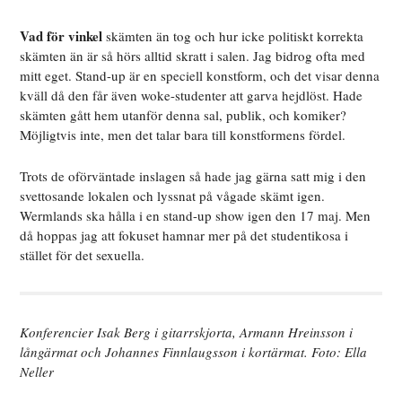
Vad för vinkel
skämten än tog och hur icke politiskt korrekta
skämten än är så hörs alltid skratt i salen. Jag bidrog ofta med
mitt eget. Stand-up är en speciell konstform, och det visar denna
kväll då den får även woke-studenter att garva hejdlöst. Hade
skämten gått hem utanför denna sal, publik, och komiker?
Möjligtvis inte, men det talar bara till konstformens fördel.
Trots de oförväntade inslagen så hade jag gärna satt mig i den
svettosande lokalen och lyssnat på vågade skämt igen.
Wermlands ska hålla i en stand-up show igen den 17 maj. Men
då hoppas jag att fokuset hamnar mer på det studentikosa i
stället för det sexuella.
Konferencier Isak Berg i gitarrskjorta, Armann Hreinsson i
långärmat och Johannes Finnlaugsson i kortärmat. Foto: Ella
Neller