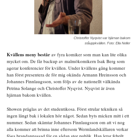
Christoffer Nyqvist var hjärnan bakom
ståuppkvällen. Foto: Ella Neller
Kvällens meny består
av fyra komiker som man kan lite olika
mycket om. De får backup av malmökomikern Isak Berg som
agerar konferencier för kvällen. Under kvällens gång kommer
han först presentera de för mig okända Armann Hreinsson och
Johannes Finnlaugsson, som följs av de nationellt välkända
Petrina Solange och Christoffer Nyqvist. Nyqvist är även
hjärnan bakom kvällen.
Showen präglas av det studentikosa. Först strular tekniken så
ingen långt bak i lokalen hör
något.
Sedan byts micken mitt i ett
nummer.
Sed
an skämtar Johannes Finnlaugsson om att vi nog
alla kommer att brinna inne eftersom Wermlandskällaren verkar
föga brandanpassad för en sådan stor publik. Han letar febrilt