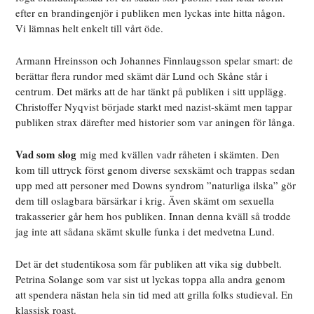
efter en brandingenjör i publiken men lyckas inte hitta någon.
Vi lämnas helt enkelt till vårt öde.
Armann Hreinsson och Johannes Finnlaugsson spelar smart: de
berättar flera rundor med skämt där Lund och Skåne står i
centrum. Det märks att de har tänkt på publiken i sitt upplägg.
Christoffer Nyqvist började starkt med nazist-skämt men tappar
publiken strax därefter med historier som var aningen för långa.
Vad som slog
mig med kvällen vadr råheten i skämten. Den
kom till uttryck först genom diverse sexskämt och trappas sedan
upp med att personer med Downs syndrom ”naturliga ilska” gör
dem till oslagbara bärsärkar i krig. Även skämt om sexuella
trakasserier går hem hos publiken. Innan denna kväll så trodde
jag inte att sådana skämt skulle funka i det medvetna Lund.
Det är det studentikosa som får publiken att vika sig dubbelt.
Petrina Solange som var sist ut lyckas toppa alla andra genom
att spendera nästan hela sin tid med att grilla folks studieval.
En
klassisk roast.