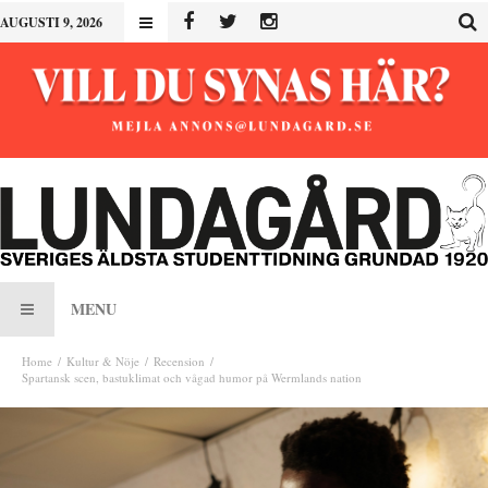
AUGUSTI 9, 2026
MENU
Home
Kultur & Nöje
Recension
Spartansk scen, bastuklimat och vågad humor på Wermlands nation