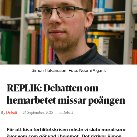
Simon Håkansson. Foto: Neomi Algani.
REPLIK: Debatten om
hemarbetet missar poängen
Debatt
By
-
24 September, 2025
- In
Debatt
För att lösa fertilitetskrisen måste vi sluta moralisera
över vem som gör vad i hemmet. Det skriver Simon