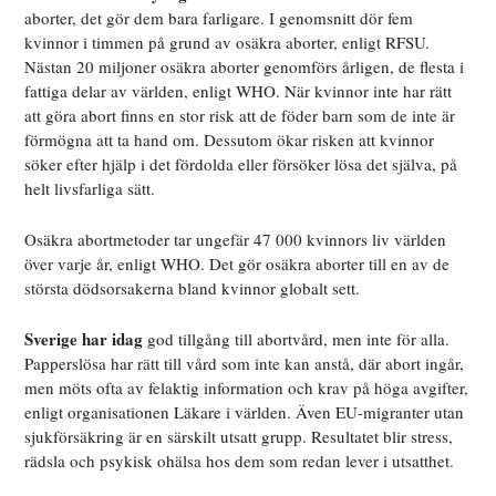
aborter, det gör dem bara farligare. I genomsnitt dör fem
kvinnor i timmen på grund av osäkra aborter, enligt RFSU.
Nästan 20 miljoner osäkra aborter genomförs årligen, de flesta i
fattiga delar av världen, enligt WHO. När kvinnor inte har rätt
att göra abort finns en stor risk att de föder barn som de inte är
förmögna att ta hand om. Dessutom ökar risken att kvinnor
söker efter hjälp i det fördolda eller försöker lösa det själva, på
helt livsfarliga sätt.
Osäkra abortmetoder tar ungefär 47 000 kvinnors liv världen
över varje år, enligt WHO. Det gör osäkra aborter till en av de
största dödsorsakerna bland kvinnor globalt sett.
Sverige har idag
god tillgång till abortvård, men inte för alla.
Papperslösa har rätt till vård som inte kan anstå, där abort ingår,
men möts ofta av felaktig information och krav på höga avgifter,
enligt organisationen Läkare i världen. Även EU-migranter utan
sjukförsäkring är en särskilt utsatt grupp. Resultatet blir stress,
rädsla och psykisk ohälsa hos dem som redan lever i utsatthet.