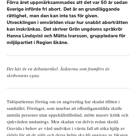
Förra året uppmärksammades att det var 50 år sedan
Sverige införde fri abort. Det är en grundläggande
rättighet, men den kan inte tas för given.
Utvecklingen i omvärlden visar hur snabbt aborträtten
kan inskränkas. Det skriver Grön ungdoms språkrör
Hanna Lindqvist och Mätta Ivarsson, gruppledare för
miljöpartiet i Region Skåne.
Det här är en debattartikel. Åsikterna som framförs är
skribentens egna.
Tidöpartiernas förslag om en angiverilag har skadat tilliten i
samhället. Förslaget, som innebar att offentliganställda skulle
anmäla personer utan uppehållstillstånd, mötte massiv kritik och
sjukvården undantogs. Men skadan var delvis redan skedd.
Gravida i behov av vård undviker i värsta fall att söka hjälp av
rädsla för att de själv och deras bebis ska bli angivna av läkaren.