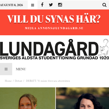
AUGUSTI 8, 2026
MENU
Home
Debatt
DEBATT: Vi måste försvara aborträtten