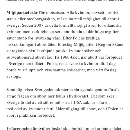
Miljöpartiet står för
motsatsen. Alla kvinnor, oavsett juridisk
status eller medborgarskap, måste ha reell möjlighet till abort i
Sverige. Sedan 2007 är detta formellt möjligt även för utländska
kvinnor, men verkligheten ser annorlunda ut där höga avgifter
sätter stopp för livsviktig vård. Efter Polens kraftiga
inskränkningar i aborträtten föreslog Miljöpartiet i Region Skåne
att regionen skulle erbjuda polska kvinnor säker och
subventionerad abortvård. På 1960-talet, när abort var förbjudet
i Sverige men tillåtet i Polen, reste svenska kvinnor dit. I dag
borde vi stå upp och visa samma solidaritet, men vårt förslag
avslogs.
Samtidigt visar Sverigedemokraterna sin agenda genom försök
att ge frågan om abort mer fokus i kyrkovalet. Det som sker i
Sverige är del av ett större mönster. I USA saknar nära en
tredjedel av kvinnor i fertil ålder tillgång till abort, och i Polen är
abort i praktiken förbjudet.
Erfarenheten är tydlig:
inskränkt aborträtt minskar inte antalet