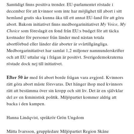
Samtidigt finns positiva trender. EU-parlamentet röstade i
december för att kvinnor som inte har möjlighet till abort i sitt
hemland gratis ska kunna åka till ett annat EU-land för att göra
abort. Bakom initiativet finns medborgarinitiativet
My Voice, My
Choice
som föreslagit en fond från EU:s budget för att täcka
kostnader för personer från länder med nästan totala
abortförbud eller länder där aborter är svårtillgängliga.
Medborgarinitiativet har samlat 1,2 miljoner namnunderskrifter
och att EU uttalar sig i frågan är positivt. Sverigedemokraterna
röstade dock nej till initiativet.
Efter 50 år
med fri abort borde frågan vara avgjord. Kvinnors
rätt göra abort måste försvaras. Det hänger ihop med kvinnors
rätt att bestämma över sin kropp och sitt liv. Det är en självklar
del av en feministisk politik. Miljöpartiet kommer aldrig att
backa i den kampen.
Hanna Lindqvist, språkrör Grön Ungdom
Mätta Ivarsson, gruppledare Miljöpartiet Region Skåne