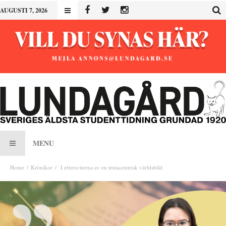
AUGUSTI 7, 2026
MENU
Home
Krönikor
I eftersviterna av en tentacentrisk världsbild