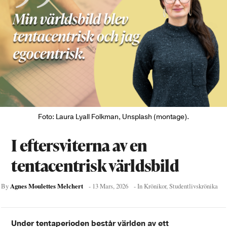
Foto: Laura Lyall Folkman, Unsplash (montage).
I eftersviterna av en
tentacentrisk världsbild
Agnes Moulettes Melchert
By
-
13 Mars, 2026
- In
Krönikor
,
Studentlivskrönika
Under tentaperioden består världen av ett