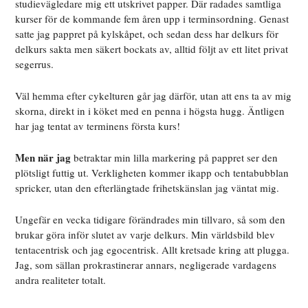
studievägledare mig ett utskrivet papper. Där radades samtliga
kurser för de kommande fem åren upp i terminsordning. Genast
satte jag pappret på kylskåpet, och sedan dess har delkurs för
delkurs sakta men säkert bockats av, alltid följt av ett litet privat
segerrus.
Väl hemma efter cykelturen går jag därför, utan att ens ta av mig
skorna, direkt in i köket med en penna i högsta hugg. Äntligen
har jag tentat av terminens första kurs!
Men när jag
betraktar min lilla markering på pappret ser den
plötsligt futtig ut. Verkligheten kommer ikapp och tentabubblan
spricker, utan den efterlängtade frihetskänslan jag väntat mig.
Ungefär en vecka tidigare förändrades min tillvaro, så som den
brukar göra inför slutet av varje delkurs. Min världsbild blev
tentacentrisk och jag egocentrisk. Allt kretsade kring att plugga.
Jag, som sällan prokrastinerar annars, negligerade vardagens
andra realiteter totalt.