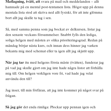
Matlagning, tvätt, att
svara på mail och meddelanden – allt
hamnade på en mental post-tentamen lista. Högst upp på denna
mentala lista stod att skriva ned allt fysiskt, för att inte glömma
bort allt jag skulle ta tag i sen.
Så, med samma penna som jag bockat av delkursen, listar jag
den senaste veckans försummelser. Snabbt fylls den lediga,
soliga helgen med måsten av olika prioriteringsgrad. Redan på
måndag börjar nästa kurs, och innan dess hinner jag varken
bekanta mig med schemat eller ta igen allt jag skjutit upp.
När jag tar
itu med helgens första måste (tvätten), funderar jag
på vad jag skulle gjort om jag inte hade några listor att förhålla
mig till. Om helgen verkligen vore fri, vad hade jag velat
använda den till?
Jag inser, till min förfäran, att jag inte kommer på något svar på
frågan.
Så jag gör
det enda rimliga: Plockar upp pennan igen och