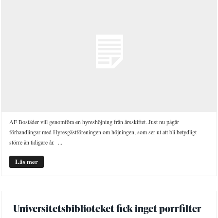
AF Bostäder vill genomföra en hyreshöjning från årsskiftet. Just nu pågår
förhandlingar med Hyresgästföreningen om höjningen, som ser ut att bli betydligt
större än tidigare år. ...
Läs mer
Universitetsbiblioteket fick inget porrfilter