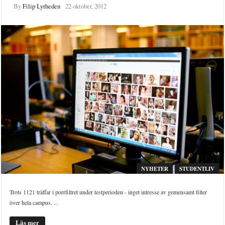
By
Filip Lyrheden
22 oktober, 2012
NYHETER
STUDENTLIV
Trots 1121 träffar i porrfiltret under testperioden - inget intresse av gemensamt filter
över hela campus. ...
Läs mer