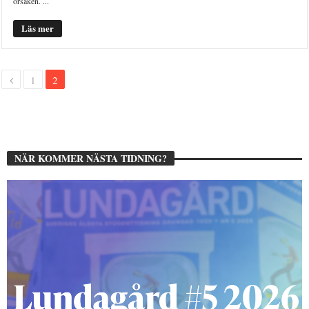
orsaken. ...
Läs mer
1
2
NÄR KOMMER NÄSTA TIDNING?