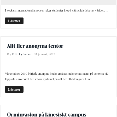
I veckans internationella notiser ryker studenter ihop i vitt skilda delar av världen. ...
Läs mer
Allt fler anonyma tentor
By
Filip Lyrheden
24 januari, 2013
NYHETER
STUDENTLIV
Vårterminen 2010 började anonyma koder ersätta studenternas namn på tentorna vid
Uppsala universitet. Nu införs systemet på allt fler utbildningar i Lund. ...
Läs mer
Orminvasion på kinesiskt campus