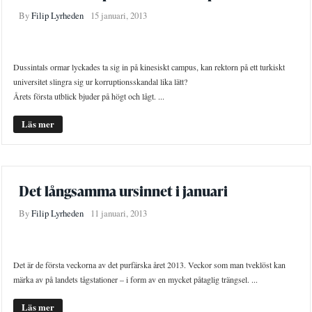
By
Filip Lyrheden
15 januari, 2013
INTERNATIONELLT
STUDENTLIV
Dussintals ormar lyckades ta sig in på kinesiskt campus, kan rektorn på ett turkiskt
universitet slingra sig ur korruptionsskandal lika lätt?
Årets första utblick bjuder på högt och lågt. ...
Läs mer
Det långsamma ursinnet i januari
By
Filip Lyrheden
11 januari, 2013
KRÖNIKOR
Det är de första veckorna av det purfärska året 2013. Veckor som man tveklöst kan
märka av på landets tågstationer – i form av en mycket påtaglig trängsel. ...
Läs mer