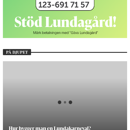
PÅ DJUPET
Hur bygger man en Lundakarneval?