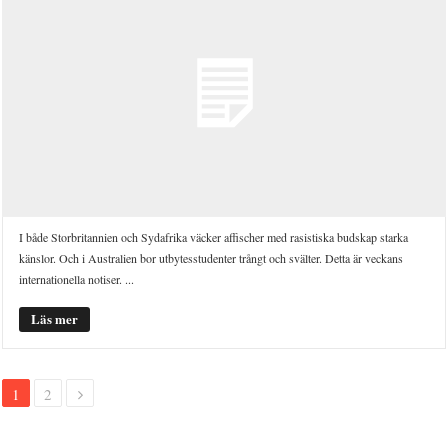
I både Storbritannien och Sydafrika väcker affischer med rasistiska budskap starka
känslor. Och i Australien bor utbytesstudenter trångt och svälter. Detta är veckans
internationella notiser. ...
Läs mer
1
2