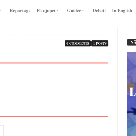
Reportage
På djupet
Guider
Debatt
In English
NÄ
0 COMMENTS
1 POSTS