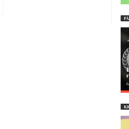
PÅ
B
r
L
K