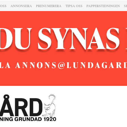
 OSS
ANNONSERA
PRENUMERERA
TIPSA OSS
PAPPERSTIDNINGEN
S