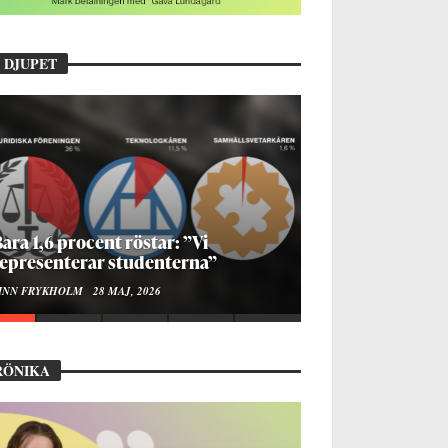
 DJUPET
ara 1,6 procent röstar: ”Vi
epresenterar studenterna”
INN FRYKHOLM
28 MAJ, 2026
RÖNIKA