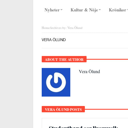
Nyheter
Kultur & Nöje
Krönikor
Home
Archives by: Vera Ölund
VERA ÖLUND
ABOUT THE AUTHOR
Vera Ölund
VERA ÖLUND POSTS