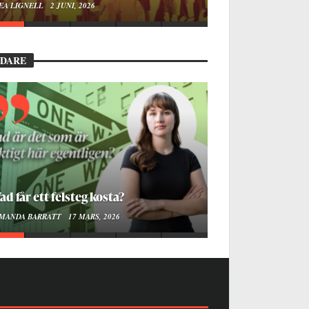
EA LIGNELL
2 JUNI, 2026
EDARE
ad får ett felsteg kosta?
MANDA BARRATT
17 MARS, 2026