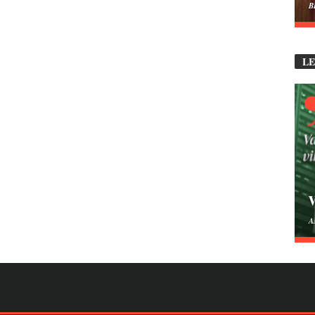
B
L
V
A