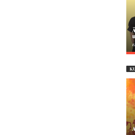
Ä
u
E
K