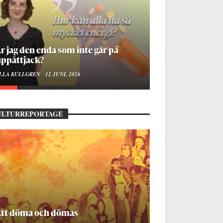
r jag den enda som inte går på
ppåttjack?
LLA KULLGREN
12 JUNI, 2026
ULTURREPORTAGE
Att döma och dömas