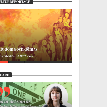
ULTURREPORTAGE
ellan ånger och ältande
EA LIGNELL
23 MARS, 2026
EDARE