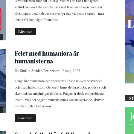
Öresundsbron firar sitt 25-årsjubileum i år. För Lundagårds
kulturkrönikör Ella Kettula har såväl bron som tågen över den
förknippats med vidsträckta äventyr och världens storhet – men
denna vår har något förändrats.
Läs mer
Felet med humaniora är
humanisterna
By
Smilla Sundén Pettersson
2 maj, 2025
Länge har humaniora nedprioriterats i både universitetsvärlden
och i samhället i stort. Generellt finns det praktiska, politiska och
ekonomiska anledningar till detta. Frågan är dock om problemet
S
inte till viss del ligger i humanisternas sociala agerande, skriver
Smilla Sundén Pettersson.
Läs mer