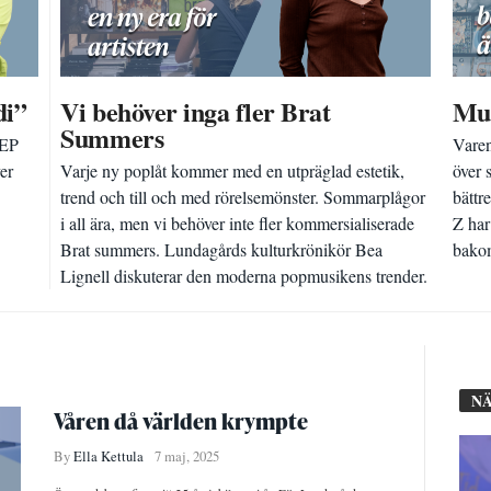
di”
Vi behöver inga fler Brat
Mus
Summers
 EP
Varen
er
Varje ny poplåt kommer med en utpräglad estetik,
över 
trend och till och med rörelsemönster. Sommarplågor
bättr
i all ära, men vi behöver inte fler kommersialiserade
Z har
Brat summers. Lundagårds kulturkrönikör Bea
bakom
Lignell diskuterar den moderna popmusikens trender.
NÄ
Våren då världen krympte
By
Ella Kettula
7 maj, 2025