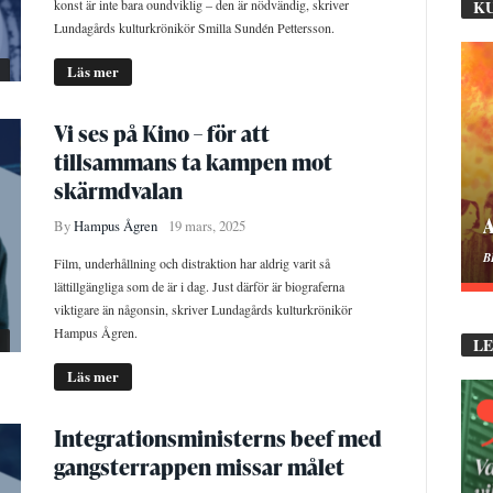
konst är inte bara oundviklig – den är nödvändig, skriver
K
Lundagårds kulturkrönikör Smilla Sundén Pettersson.
Läs mer
Vi ses på Kino – för att
tillsammans ta kampen mot
skärmdvalan
M
By
Hampus Ågren
19 mars, 2025
B
Film, underhållning och distraktion har aldrig varit så
lättillgängliga som de är i dag. Just därför är biograferna
viktigare än någonsin, skriver Lundagårds kulturkrönikör
Hampus Ågren.
L
Läs mer
Integrationsministerns beef med
gangsterrappen missar målet