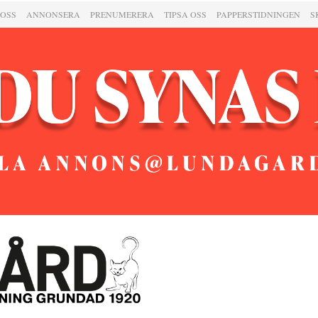
 OSS
ANNONSERA
PRENUMERERA
TIPSA OSS
PAPPERSTIDNINGEN
S