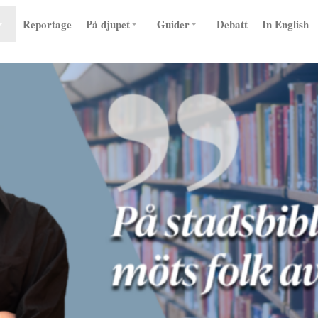
Reportage
På djupet
Guider
Debatt
In English