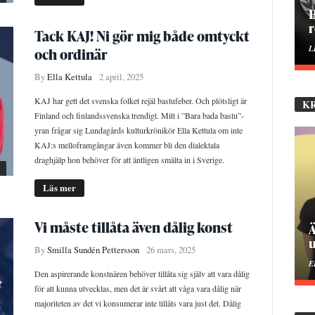
H
Tack KAJ! Ni gör mig både omtyckt
E
och ordinär
By
Ella Kettula
2 april, 2025
KAJ har gett det svenska folket rejäl bastufeber. Och plötsligt är
K
Finland och finlandssvenska trendigt. Mitt i ”Bara bada bastu”-
yran frågar sig Lundagårds kulturkrönikör Ella Kettula om inte
KAJ:s melloframgångar även kommer bli den dialektala
draghjälp hon behöver för att äntligen smälta in i Sverige.
Läs mer
Vi måste tillåta även dålig konst
P
By
Smilla Sundén Pettersson
26 mars, 2025
M
Den aspirerande konstnären behöver tillåta sig själv att vara dålig
för att kunna utvecklas, men det är svårt att våga vara dålig när
majoriteten av det vi konsumerar inte tillåts vara just det. Dålig