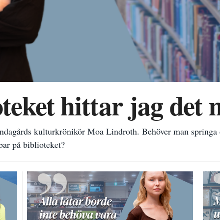
oteket hittar jag det
undagårds kulturkrönikör Moa Lindroth. Behöver man springa 
bar på biblioteket?