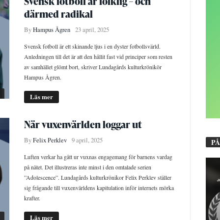
Svensk fotboll är folklig – och
därmed radikal
By
Hampus Ågren
23 april, 2025
Svensk fotboll är ett skinande ljus i en dyster fotbollsvärld.
Anledningen till det är att den hållit fast vid principer som resten
av samhället glömt bort, skriver Lundagårds kulturkrönikör
Hampus Ågren.
Läs mer
När vuxenvärlden loggar ut
By
Felix Perklev
9 april, 2025
PÅ
Luften verkar ha gått ur vuxnas engagemang för barnens vardag
på nätet. Det illustreras inte minst i den omtalade serien
”Adolescence”. Lundagårds kulturkrönikor Felix Perklev ställer
sig frågande till vuxenvärldens kapitulation inför internets mörka
krafter.
Läs mer