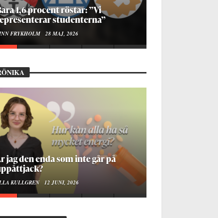
ur bygger man en Lundakarneval?
LISE RALSTON SAMUELSON
24 MAJ, 2026
RÖNIKA
å stadsbiblioteket hittar jag det
mänskliga
OA LINDROTH
10 JUNI, 2026