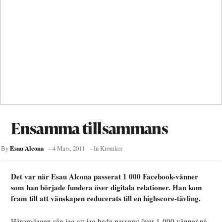
Ensamma tillsammans
Esau Alcona
By
-
4 Mars, 2011
- In
Krönikor
Det var när Esau Alcona passerat 1 000 Facebook-vänner
som han började fundera över digitala relationer. Han kom
fram till att vänskapen reducerats till en highscore-tävling.
Häromdagen såg jag att jag hade passerat över 1 000 vänner på