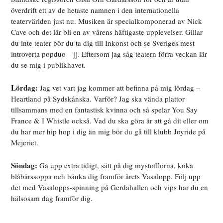
överdrift ett av de hetaste namnen i den internationella
teatervärlden just nu. Musiken är specialkomponerad av Nick
Cave och det lär bli en av vårens häftigaste upplevelser. Gillar
du inte teater bör du ta dig till Inkonst och se Sveriges mest
introverta popduo – jj. Eftersom jag såg teatern förra veckan lär
du se mig i publikhavet.
Lördag:
Jag vet vart jag kommer att befinna på mig lördag –
Heartland på Sydskånska. Varför? Jag ska vända plattor
tillsammans med en fantastisk kvinna och så spelar You Say
France & I Whistle också. Vad du ska göra är att gå dit eller om
du har mer hip hop i dig än mig bör du gå till klubb Joyride på
Mejeriet.
Söndag:
Gå upp extra tidigt, sätt på dig mystofflorna, koka
blåbärssoppa och bänka dig framför årets Vasalopp. Följ upp
det med Vasalopps-spinning på Gerdahallen och vips har du en
hälsosam dag framför dig.