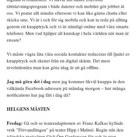
rättstavningsprogram i både datorer och mobiler gör jobbet åt
oss. Vi pratar allt mindre eftersom vi kan lika gärna chatta eller
skicka sms. Vi är i och för sig mobila och kan ta reda på allting
genom ett knapptryck och vi är ständigt online med våra smarta
telefoner. Men vad hjälper all kunskap i hela världen när man är
ensam?
Vi måste vägra låta våra sociala kontakter reduceras till ljudet av
knapptryck och skenet från en digital skärm. Det mest
revolutionära man kan göra idag är att gå offline.
Jag må göra det i dag
men jag kommer likväl knappa in den
välkända Facebook-adressen på måndag morgon – hur många
notifications har jag fått i dag då?
HELGENS MÅSTEN
Fredag:
Gå och se teateradaptionen av Franz Kafkas hyllade
verk ”Förvandlingen” på teater Hipp i Malmö. Regin står den
isländske regissören Gísli Örn Gardarsson för och är utan