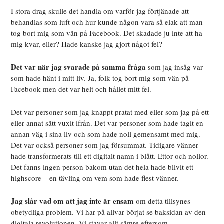
I stora drag skulle det handla om varför jag förtjänade att
behandlas som luft och hur kunde någon vara så elak att man
tog bort mig som vän på Facebook. Det skadade ju inte att ha
mig kvar, eller? Hade kanske jag gjort något fel?
Det var när jag svarade på samma fråga
som jag insåg var
som hade hänt i mitt liv. Ja, folk tog bort mig som vän på
Facebook men det var helt och hållet mitt fel.
Det var personer som jag knappt pratat med eller som jag på ett
eller annat sätt vuxit ifrån. Det var personer som hade tagit en
annan väg i sina liv och som hade noll gemensamt med mig.
Det var också personer som jag försummat. Tidigare vänner
hade transformerats till ett digitalt namn i blått. Ettor och nollor.
Det fanns ingen person bakom utan det hela hade blivit ett
highscore – en tävling om vem som hade flest vänner.
Jag slår vad om att jag inte är ensam
om detta tillsynes
obetydliga problem. Vi har på allvar börjat se baksidan av den
digitala revolutionen. Vi stavar allt sämre eftersom