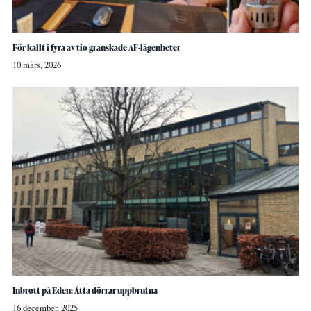
För kallt i fyra av tio granskade AF-lägenheter
10 mars, 2026
Inbrott på Eden: Åtta dörrar uppbrutna
16 december, 2025