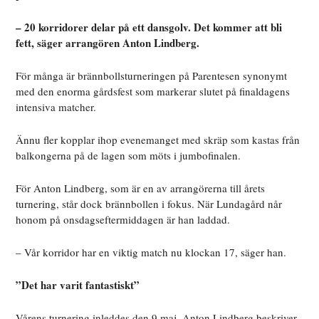
– 20 korridorer delar på ett dansgolv. Det kommer att bli
fett, säger arrangören Anton Lindberg.
För många är brännbollsturneringen på Parentesen synonymt
med den enorma gårdsfest som markerar slutet på finaldagens
intensiva matcher.
Ännu fler kopplar ihop evenemanget med skräp som kastas från
balkongerna på de lagen som möts i jumbofinalen.
För Anton Lindberg, som är en av arrangörerna till årets
turnering, står dock brännbollen i fokus. När Lundagård når
honom på onsdagseftermiddagen är han laddad.
– Vår korridor har en viktig match nu klockan 17, säger han.
”Det har varit fantastiskt”
Vårens turnering inleddes den 9 maj. Anton Lindberg beskriver