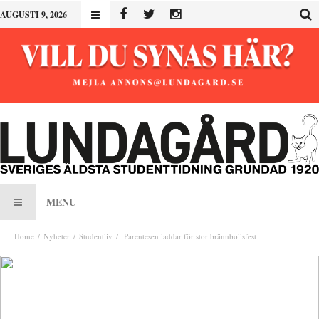
AUGUSTI 9, 2026
MENU
Home
Nyheter
Studentliv
Parentesen laddar för stor brännbollsfest