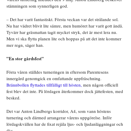
stämningen som synnerligen god.
– Det har varit fantastiskt. Första veckan var det strålande sol.
Nu har vädret blivit lite sämre, men humöret har varit gott ändå.
Tyvärr har gräsmattan tagit mycket stryk, det är mest lera nu.
Men vi ska flytta planen lite och hoppas på att det inte kommer
mer regn, säger han.
”En stor gårdsfest”
Förra våren ställdes turneringen in eftersom Parentesens
innergård genomgick en omfattande uppfräschning.
Brännbollen flyttades tillfälligt till hösten,
men någon officiell
fest blev det inte. På lördagen återkommer dock jättefesten, med
besked.
Det var Anton Lindbergs korridor, A4, som vann höstens
turnering och därmed arrangerar vårens uppgörelse. Inför
lördagskvällen har de fixat rejäla ljus- och ljudanläggningar och
dj:s.