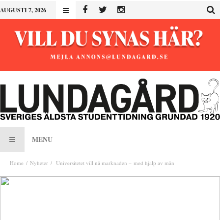
AUGUSTI 7, 2026
MENU
Home
Nyheter
Universitetet vill nå marknaden – med hjälp av män