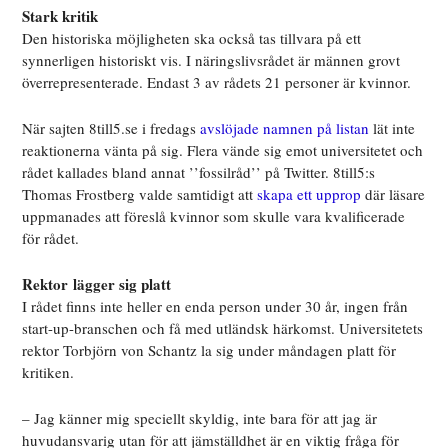
Stark kritik
Den historiska möjligheten ska också tas tillvara på ett
synnerligen historiskt vis. I näringslivsrådet är männen grovt
överrepresenterade. Endast 3 av rådets 21 personer är kvinnor.
När sajten 8till5.se i fredags
avslöjade namnen på listan
lät inte
reaktionerna vänta på sig. Flera vände sig emot universitetet och
rådet kallades bland annat ’’fossilråd’’ på Twitter. 8till5:s
Thomas Frostberg valde samtidigt att
skapa ett upprop
där läsare
uppmanades att föreslå kvinnor som skulle vara kvalificerade
för rådet.
Rektor lägger sig platt
I rådet finns inte heller en enda person under 30 år, ingen från
start-up-branschen och få med utländsk härkomst. Universitetets
rektor Torbjörn von Schantz la sig under måndagen platt för
kritiken.
– Jag känner mig speciellt skyldig, inte bara för att jag är
huvudansvarig utan för att jämställdhet är en viktig fråga för