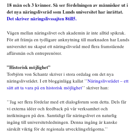
18 män och 3 kvinnor. Så ser fördelningen av människor ut i
det nya näringslivsråd som Lunds universitet har inrättat.
Det skriver näringslivssajten 8till5.
Vägen mellan näringslivet och akademin är inte alltid spikrak.
För att främja en tydligare anknytning till marknaden har Lunds
universitet nu skapat ett näringslivsråd med flera framstående
affärsmän och entreprenörer.
”Historisk möjlighet”
Torbjörn von Schantz skriver i stora ordalag om det nya
näringslivsrådet. I ett blogginlägg kallat ’’
Näringslivsrådet – ett
sätt att ta vara på en historisk möjlighet
’’ skriver han:
’’Jag ser flera fördelar med ett dialogforum som detta. Dels får
vi externa idéer och feedback på vår verksamhet och
inriktningen på den. Samtidigt får näringslivet en naturlig
ingång till universitetsledningen. Denna ingång är kanske
särskilt viktig för de regionala utvecklingsfrågorna.’’