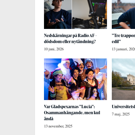
Nedskärningar på Radio AF –
”Tre trappor
dödsdom eller nytändning?
edil”
10 juni, 2026
13 januari, 202
Var Gladspexarnas ”Lucia”:
Universitets
Osammanhängande, men kul
7 maj, 2025
ändå
13 november, 2025