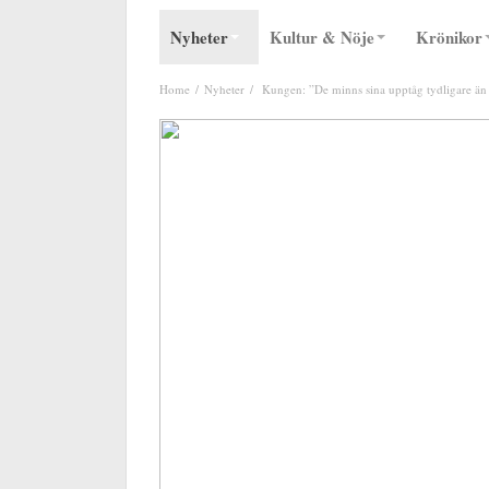
Nyheter
Kultur & Nöje
Krönikor
Home
Nyheter
Kungen: ”De minns sina upptåg tydligare än