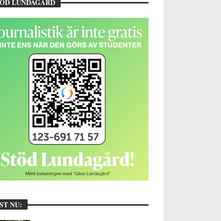
TÖD LUNDAGÅRD
ST NU: