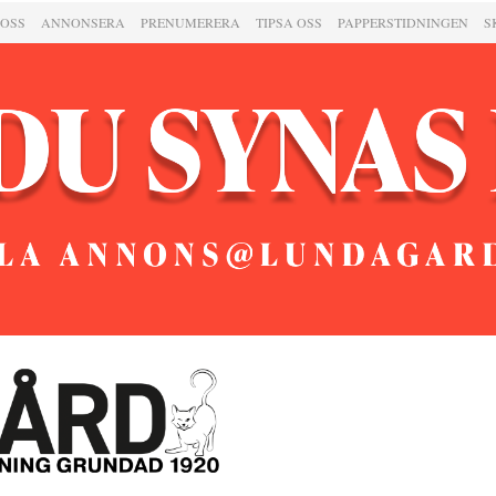
 OSS
ANNONSERA
PRENUMERERA
TIPSA OSS
PAPPERSTIDNINGEN
S