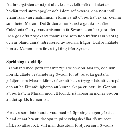
Att innergården är något alldeles speciellt märks. Taket är
beklätt med stora speglar och i dem reflekteras, den näst intill
gigantiska väggmålningen, i form av att ett porträtt av en kvinna
som heter Maram. Det är den amerikanska gatukonstnären
Caledonia Curry, vars artistnamn är Swoon, som har gjort det.
Hon gör ofta projekt av människor som hon träffar i sin vardag
och är bland annat intresserad av sociala frågor. Därför målade
hon av Maram, som är en flykting från Syrien.
Spridning av glädje
I samband med porträttet intervjuade Swoon Maram, och när
hon skrattade bestämde sig Swoon för att försöka gestalta
glädjen som Maram känner över att ha en trygg plats att vara på
och att ha fått möjligheten att kunna skapa ett nytt liv. Genom
att porträttera Maram med ett leende på läpparna menar Swoon
att det sprids humanitet.
För den som inte kunde vara med på öppningsdagen går det
bland annat bra att droppa in på torsdagskvällar då museet
håller kvällsöppet. Vill man dessutom fördjupa sig i Swoons