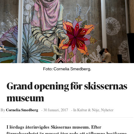
Foto: Cornelia Smedberg.
Grand opening för skissernas
museum
Cornelia Smedberg
By
-
30 Januari, 2017
- In
Kultur & Nöje
,
Nyheter
I lördags återinvigdes Skissernas museum. Efter
förnyelsearbetet är museet åter redo att välkomna besökarna