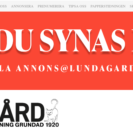
 OSS
ANNONSERA
PRENUMERERA
TIPSA OSS
PAPPERSTIDNINGEN
S