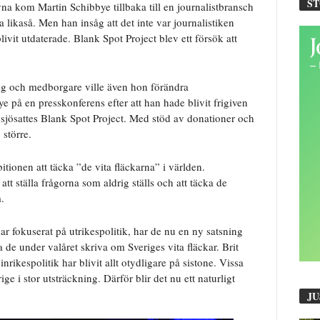
S
vna kom Martin Schibbye tillbaka till en journalistbransch
a likaså. Men han insåg att det inte var journalistiken
ivit utdaterade. Blank Spot Project blev ett försök att
ateg och medborgare ville även hon förändra
e på en presskonferens efter att han hade blivit frigiven
s sjösattes Blank Spot Project. Med stöd av donationer och
större.
tionen att täcka ”de vita fläckarna” i världen.
tt ställa frågorna som aldrig ställs och att täcka de
.
ar fokuserat på utrikespolitik, har de nu en ny satsning
 de under valåret skriva om Sveriges vita fläckar. Brit
rikespolitik har blivit allt otydligare på sistone. Vissa
e i stor utsträckning. Därför blir det nu ett naturligt
JU