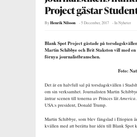
Project gästar Studen
Henrik Nilsson
By
-
5 December, 2017
- In
Nyheter
Blank Spot Project gästade på torsdagskvällen
Martin Schibbye och Brit Stakston vill med en
förnya journalistbranschen.
Foto: Nat
Det är en halvfull sal på torsdagskvällen i Stads
om sin verksamhet. Journalisten Martin Schibby
äntrar scenen till tonerna av Princes låt
America
USA:s president, Donald Trump.
Martin Schibbye, som blev fängslad i Etiopien å
kvällen med att berätta hur idén till Blank Spot 