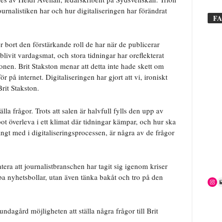
rnalistiken har och hur digitaliseringen har förändrat
F
er bort den förstärkande roll de har när de publicerar
 blivit vardagsmat, och stora tidningar har oreflekterat
onen. Brit Stakston menar att detta inte hade skett om
r på internet. Digitaliseringen har gjort att vi, ironiskt
Brit Stakston.
la frågor. Trots att salen är halvfull fylls den upp av
t överleva i ett klimat där tidningar kämpar, och hur ska
ngt med i digitaliseringsprocessen, är några av de frågor
era att journalistbranschen har tagit sig igenom kriser
ba nyhetsbollar, utan även tänka bakåt och tro på den
ndagård möjligheten att ställa några frågor till Brit