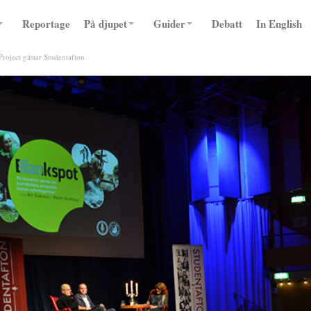
Reportage
På djupet
Guider
Debatt
In English
Project gästar Studentafton