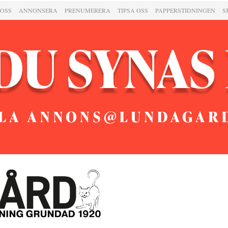
 OSS
ANNONSERA
PRENUMERERA
TIPSA OSS
PAPPERSTIDNINGEN
S