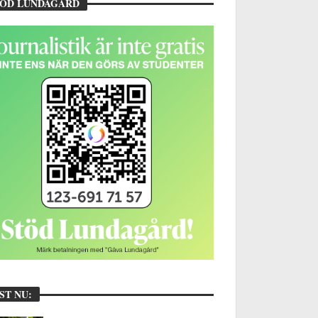
TÖD LUNDAGÅRD
ST NU: