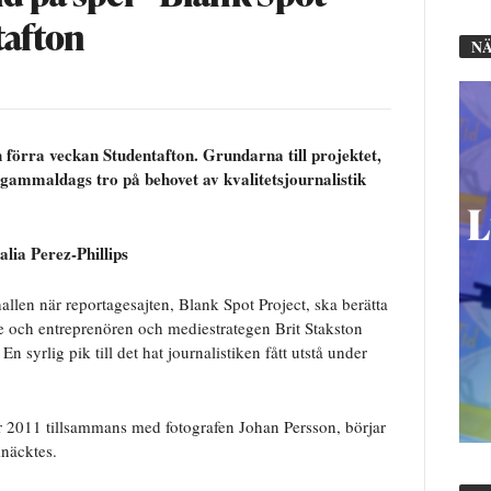
tafton
NÄ
 förra veckan Studentafton. Grundarna till projektet,
 gammaldags tro på behovet av kvalitetsjournalistik
alia Perez-Phillips
hallen när reportagesajten, Blank Spot Project, ska berätta
e och entreprenören och mediestrategen Brit Stakston
. En syrlig pik till det hat journalistiken fått utstå under
r 2011 tillsammans med fotografen Johan Persson, börjar
knäcktes.