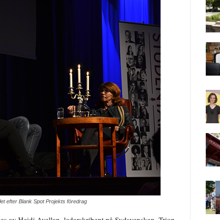
let efter Blank Spot Projekts föredrag
des av Heidi Avellan, ledarskribent på Sydsvenskan. Trion