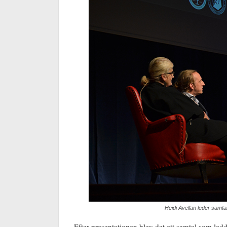
Heidi Avellan leder samta
Efter presentationen blev det ett samtal som led