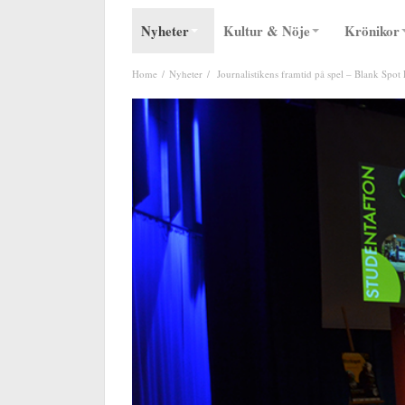
Nyheter
Kultur & Nöje
Krönikor
Home
Nyheter
Journalistikens framtid på spel – Blank Spot 