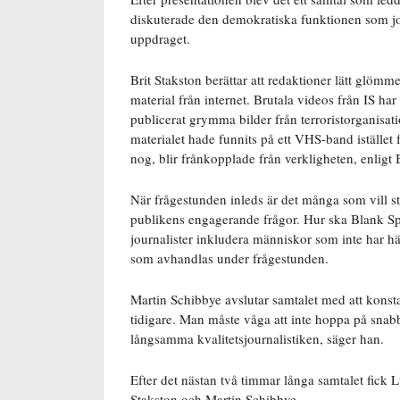
diskuterade den demokratiska funktionen som jou
uppdraget.
Brit Stakston berättar att redaktioner lätt glömm
material från internet. Brutala videos från IS har
publicerat grymma bilder från terroristorganisati
materialet hade funnits på ett VHS-band istället fö
nog, blir frånkopplade från verkligheten, enligt 
När frågestunden inleds är det många som vill stäl
publikens engagerande frågor. Hur ska Blank Spo
journalister inkludera människor som inte har hä
som avhandlas under frågestunden.
Martin Schibbye avslutar samtalet med att konstat
tidigare. Man måste våga att inte hoppa på snab
långsamma kvalitetsjournalistiken, säger han.
Efter det nästan två timmar långa samtalet fick Lu
Stakston och Martin Schibbye.