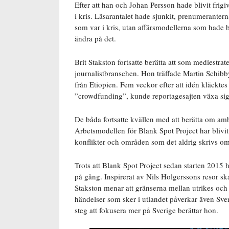
Efter att han och Johan Persson hade blivit frigi
i kris. Läsarantalet hade sjunkit, prenumerantern
som var i kris, utan affärsmodellerna som hade bl
ändra på det.
Brit Stakston fortsatte berätta att som mediestr
journalistbranschen. Hon träffade Martin Schibby
från Etiopien. Fem veckor efter att idén kläckte
”crowdfunding”, kunde reportagesajten växa sig 
De båda fortsatte kvällen med att berätta om ambi
Arbetsmodellen för Blank Spot Project har blivit a
konflikter och områden som det aldrig skrivs om
Trots att Blank Spot Project sedan starten 2015 h
på gång. Inspirerat av Nils Holgerssons resor ska
Stakston menar att gränserna mellan utrikes och in
händelser som sker i utlandet påverkar även Sverig
steg att fokusera mer på Sverige berättar hon.