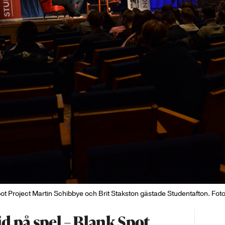
pot Project Martin Schibbye och Brit Stakston gästade Studentafton. Foto:
d på spel – Blank Spot