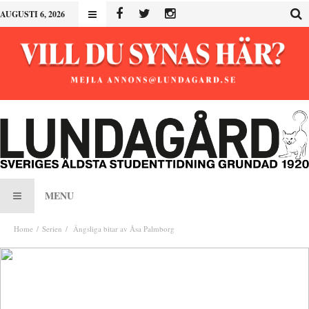
AUGUSTI 6, 2026
MENU
Home
Serien
Ängsliga bitar av Åsa Palmborg