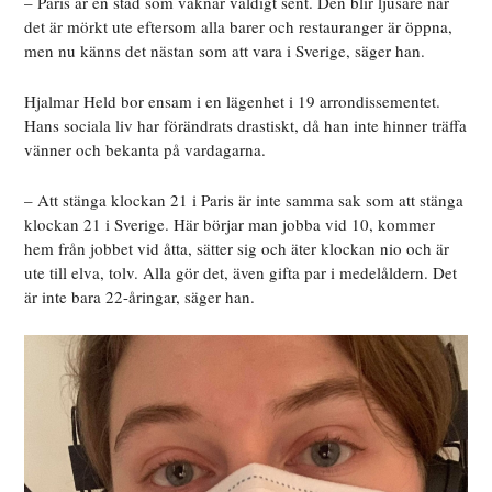
– Paris är en stad som vaknar väldigt sent. Den blir ljusare när
det är mörkt ute eftersom alla barer och restauranger är öppna,
men nu känns det nästan som att vara i Sverige, säger han.
Hjalmar Held bor ensam i en lägenhet i 19 arrondissementet.
Hans sociala liv har förändrats drastiskt, då han inte hinner träffa
vänner och bekanta på vardagarna.
–
Att stänga klockan 21 i Paris är inte samma sak som att stänga
klockan 21 i Sverige. Här börjar man jobba vid 10, kommer
hem från jobbet vid åtta, sätter sig och äter klockan nio och är
ute till elva, tolv. Alla gör det, även gifta par i medelåldern. Det
är inte bara 22-åringar, säger han.