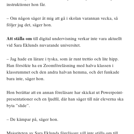
instruktioner hon får.
– Om någon säger åt mig att gå i skolan varannan vecka, så
följer jag det, säger hon.
Att ställa om
till digital undervisning verkar inte vara aktuellt
vid Sara Eklunds nuvarande universitet.
– Jag hade en lärare i tyska, som är runt trettio och lite hipp.
Han försökte ha en Zoomföreläsning med halva klassen i
klassrummet och den andra halvan hemma, och det funkade
bara inte, säger hon.
Hon berättar att en annan föreläsare har skickat ut Powerpoint-
presentationer och en ljudfil, där han säger till när eleverna ska
byta ”slide”.
– De kämpar på, säger hon.
Majoriteten av Sara Eklunds föreläsare vill inte ställa om till