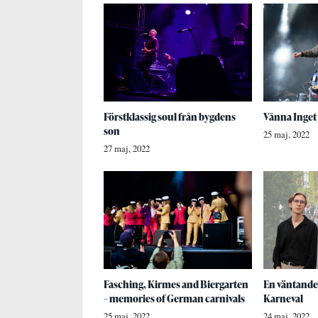
Förstklassig soul från bygdens
Vånna Inget
son
25 maj, 2022
27 maj, 2022
Fasching, Kirmes and Biergarten
En väntande
– memories of German carnivals
Karneval
25 maj, 2022
24 maj, 2022