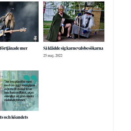
 förtjänade mer
Så klädde sig karnevalsbesökarna
25 maj, 2022
ts och köandets