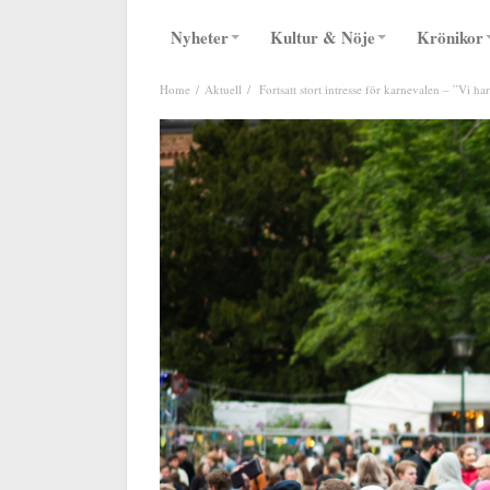
Nyheter
Kultur & Nöje
Krönikor
Home
Aktuell
Fortsatt stort intresse för karnevalen – ”Vi ha