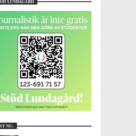
TÖD LUNDAGÅRD
ST NU: