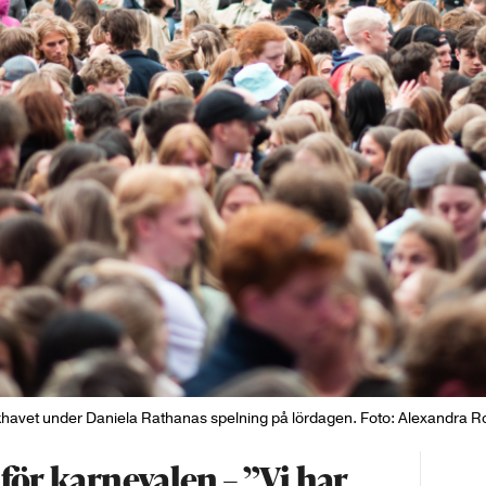
khavet under Daniela Rathanas spelning på lördagen. Foto: Alexandra R
 för karnevalen – ”Vi har