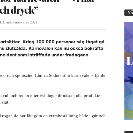
och dryck”
NÄ
l
,
Lundakarnevalen 2022
fortsätter. Kring 100 000 personer såg tåget gå
u slutsålda. Karnevalen kan nu också bekräfta
 incident som inträffade under fredagens
 press- och sponschef Linnea Söderström karnevalens fjärde
neval, och redan efter två dagar är nästan alla produkter
 slut.
krogar, de har fått göra en extrabeställning både i går och