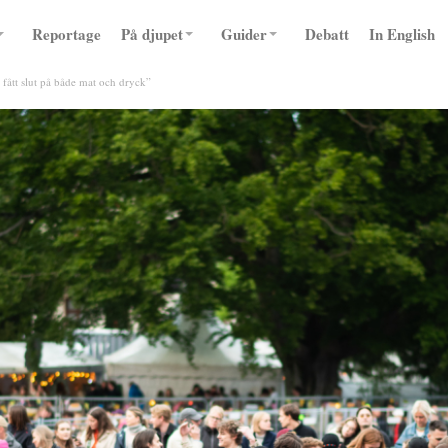
Reportage
På djupet
Guider
Debatt
In English
r fått slut på både mat och dryck”