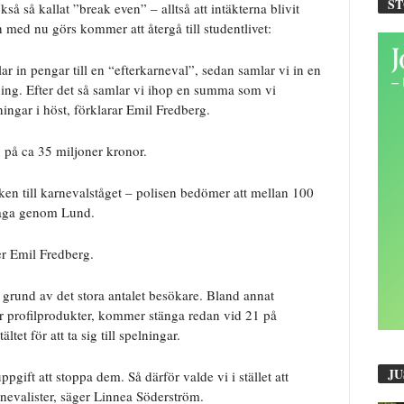
S
å så kallat ”break even” – alltså att intäkterna blivit
 med nu görs kommer att återgå till studentlivet:
r in pengar till en “efterkarneval”, sedan samlar vi in en
ning. Efter det så samlar vi ihop en summa som vi
ingar i höst, förklarar Emil Fredberg.
 på ca 35 miljoner kronor.
ken till karnevalståget – polisen bedömer att mellan 100
tåga genom Lund.
er Emil Fredberg.
 grund av det stora antalet besökare. Bland annat
r profilprodukter, kommer stänga redan vid 21 på
tet för att ta sig till spelningar.
JU
uppgift att stoppa dem. Så därför valde vi i stället att
arnevalister, säger Linnea Söderström.