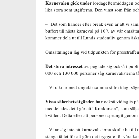
Karnevalen gick under
lördageftermiddagen ocks
lika stora som utgifterna. Den vinst som från och
– Det som händer efter break even är att vi samla
buffert till nästa karneval på 10% av vår omsätt
kommer dela ut till Lunds studentliv genom äskn
Omsättningen låg vid tidpunkten för pressträffen
Det stora intresset
avspeglade sig också i publi
000 och 130 000 personer såg karnevalisterna 
– Vi räknar med ungefär samma siffra idag, säg
Vissa säkerhetsåtgärder har
också vidtagits på
meddelades det i går att ”Konkursen”, som sälje
kvällen. Detta efter att personer sprungit genom täl
– Vi ansåg inte att karnevalisterna skulle ha till 
stänga tältet för att göra det tryggare för våra k