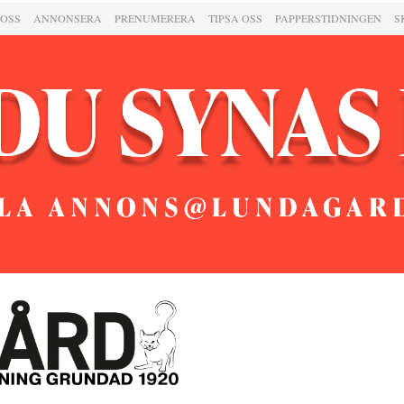
 OSS
ANNONSERA
PRENUMERERA
TIPSA OSS
PAPPERSTIDNINGEN
S