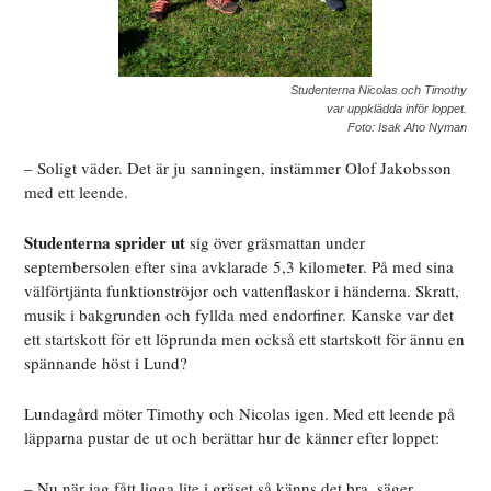
Studenterna Nicolas och Timothy
var uppklädda inför loppet.
Foto: Isak Aho Nyman
– Soligt väder. Det är ju sanningen, instämmer Olof Jakobsson
med ett leende.
Studenterna sprider ut
sig över gräsmattan under
septembersolen efter sina avklarade 5,3 kilometer. På med sina
välförtjänta funktionströjor och vattenflaskor i händerna. Skratt,
musik i bakgrunden och fyllda med endorfiner. Kanske var det
ett startskott för ett löprunda men också ett startskott för ännu en
spännande höst i Lund?
Lundagård möter Timothy och Nicolas igen. Med ett leende på
läpparna pustar de ut och berättar hur de känner efter loppet:
– Nu när jag fått ligga lite i gräset så känns det bra, säger