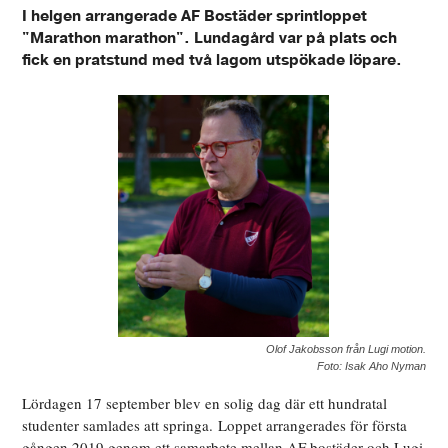
I helgen arrangerade AF Bostäder sprintloppet
"Marathon marathon". Lundagård var på plats och
fick en pratstund med två lagom utspökade löpare.
Olof Jakobsson från Lugi motion.
Foto: Isak Aho Nyman
Lördagen 17 september blev en solig dag där ett hundratal
studenter samlades att springa.
Loppet arrangerades för första
gången 2019 genom ett samarbete mellan AF bostäder och Lugi