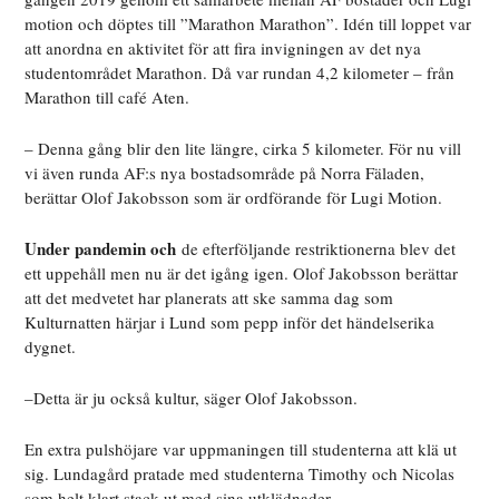
motion och döptes till ”Marathon Marathon”. Idén till loppet var
att anordna en aktivitet för att fira invigningen av det nya
studentområdet Marathon. Då var rundan 4,2 kilometer – från
Marathon till café Aten.
– Denna gång blir den lite längre, cirka 5 kilometer. För nu vill
vi även runda AF:s nya bostadsområde på Norra Fäladen,
berättar Olof Jakobsson som är ordförande för Lugi Motion.
Under pandemin och
de efterföljande restriktionerna blev det
ett uppehåll men nu är det igång igen. Olof Jakobsson berättar
att det medvetet har planerats att ske samma dag som
Kulturnatten härjar i Lund som pepp inför det händelserika
dygnet.
–Detta är ju också kultur, säger Olof Jakobsson.
En extra pulshöjare var uppmaningen till studenterna att klä ut
sig. Lundagård pratade med studenterna Timothy och Nicolas
som helt klart stack ut med sina utklädnader.