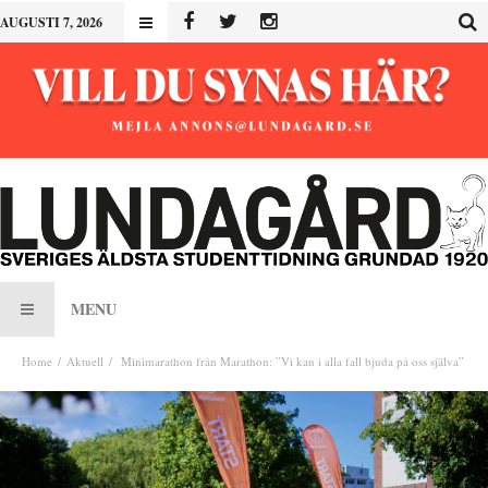
AUGUSTI 7, 2026
MENU
Home
Aktuell
Minimarathon från Marathon: ”Vi kan i alla fall bjuda på oss själva”