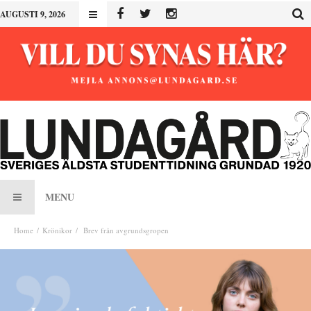
AUGUSTI 9, 2026
MENU
Home
Krönikor
Brev från avgrundsgropen