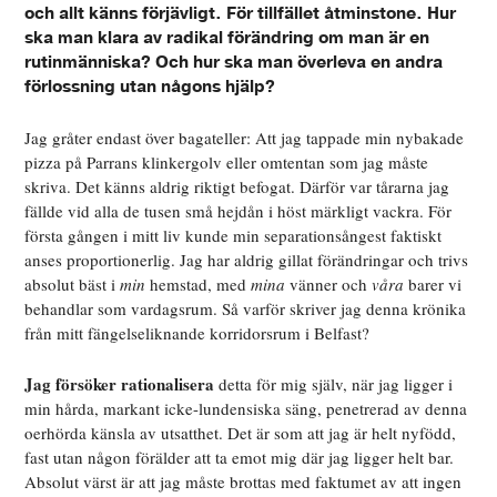
och allt känns förjävligt. För tillfället åtminstone. Hur
ska man klara av radikal förändring om man är en
rutinmänniska? Och hur ska man överleva en andra
förlossning utan någons hjälp?
Jag gråter endast över bagateller: Att jag tappade min nybakade
pizza på Parrans klinkergolv eller omtentan som jag måste
skriva. Det känns aldrig riktigt befogat. Därför var tårarna jag
fällde vid alla de tusen små hejdån i höst märkligt vackra. För
första gången i mitt liv kunde min separationsångest faktiskt
anses proportionerlig. Jag har aldrig gillat förändringar och trivs
absolut bäst i
min
hemstad, med
mina
vänner och
våra
barer vi
behandlar som vardagsrum. Så varför skriver jag denna krönika
från mitt fängelseliknande korridorsrum i Belfast?
Jag försöker rationalisera
detta för mig själv, när jag ligger i
min hårda, markant icke-lundensiska säng, penetrerad av denna
oerhörda känsla av utsatthet. Det är som att jag är helt nyfödd,
fast utan någon förälder att ta emot mig där jag ligger helt bar.
Absolut värst är att jag måste brottas med faktumet av att ingen