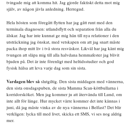
tvingade mig att komma hit. Jag gjorde faktiskt detta mot mig
själv, av någon jävla anledning. Herregud.
Hela hösten som föregått flytten har jag gått runt med den
terminala diagnosen: utlandsflytt och separation från alla du
älskar. Jag har inte kunnat ge mig hän till nya relationer i den
utsträckning jag önskat, med vetskapen om att jag snart måste
packa ihop mitt liv i två stora resväskor. Likväl har jag känt mig
tvungen att släpa mig till alla halvdana hemmafester jag blivit
bjuden på. Det är inte förenligt med heltidsstudier och god
fysisk hälsa att leva varje dag som sin sista.
Vardagen blev så
slutgiltig. Den sista middagen med vännerna,
den sista onsdagspuben, de sista Mamma Scan-köttbullarna i
korridorsköket. Men jag kommer ju att återvända till Lund, om
inte allt för länge. Hur mycket värre kommer det inte kännas i
juni, då jag måste vinka av de nya vännerna i Belfast? Det blir
verkligen: lycka till med livet, skicka ett SMS, vi ses nog aldrig
mer.