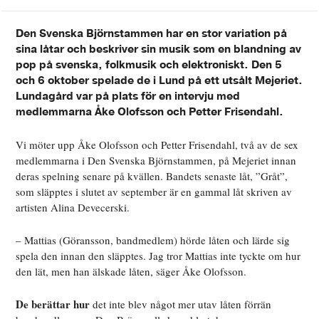
Den Svenska Björnstammen har en stor variation på
sina låtar och beskriver sin musik som en blandning av
pop på svenska, folkmusik och elektroniskt. Den 5
och 6 oktober spelade de i Lund på ett utsålt Mejeriet.
Lundagård var på plats för en intervju med
medlemmarna Åke Olofsson och Petter Frisendahl.
Vi möter upp Åke Olofsson och Petter Frisendahl, två av de sex
medlemmarna i Den Svenska Björnstammen, på Mejeriet innan
deras spelning senare på kvällen. Bandets senaste låt, ”Gråt”,
som släpptes i slutet av september är en gammal låt skriven av
artisten Alina Devecerski.
– Mattias (Göransson, bandmedlem) hörde låten och lärde sig
spela den innan den släpptes. Jag tror Mattias inte tyckte om hur
den lät, men han älskade låten, säger Åke Olofsson.
De berättar hur
det inte blev något mer utav låten förrän