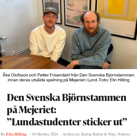
Åke Olofsson och Petter Frisendahl från Den Svenska Björnstammen
innan deras utsålda spelning på Mejeriet i Lund. Foto: Elin Hilling
Den Svenska Björnstammen
på Mejeriet:
”Lundastudenter sticker ut”
Elin Hilling
By
-
18 Oktober, 2024
- In
Intervju
,
Kultur
,
Kultur & Nöje
,
Nyheter