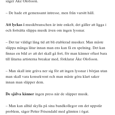
säger Åke Olofsson.
– De hade ett gemensamt intresse, men från varsitt håll.
Att lyckas i
musikbranschen är inte enkelt, det gäller att ligga i
och fortsätta släppa musik även om ingen lyssnar.
– Det tar väldigt lång tid att bli etablerad musiker. Man måste
släppa många låtar innan man ens kan få en spelning. Det kan
finnas en bild av att det skall gå fort, för man känner oftast bara
till låtarna artisterna breakar med, förklarar Åke Olofsson.
– Man skall inte gräva ner sig för att ingen lyssnar i början utan
man skall vara konsekvent och man måste göra klart saker
innan man släpper dem.
De själva känner
ingen press när de släpper musik.
– Man kan alltid skylla på sina bandkollegor om det uppstår
problem, säger Petter Frisendahl med glimten i ögat.