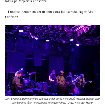
fokus på Mejeriets konserter.
– Lundastudenter sticker ut som extra fokuserade, säger Åke
Olofsson.
Den Svenska Björnstammen på scen under deras konsert på Mejeriet. Bandet slog
igenom med låten ”Vart jag mig i världen vänder” 2011. Foto: Elin Hilling