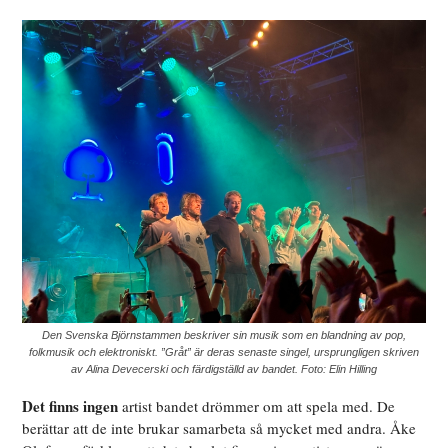
Den Svenska Björnstammen beskriver sin musik som en blandning av pop,
folkmusik och elektroniskt. ”Gråt” är deras senaste singel, ursprungligen skriven
av Alina Devecerski och färdigställd av bandet. Foto: Elin Hilling
Det finns ingen
artist bandet drömmer om att spela med. De
berättar att de inte brukar samarbeta så mycket med andra. Åke