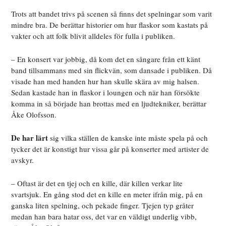
Trots att bandet trivs på scenen så finns det spelningar som varit
mindre bra. De berättar historier om hur flaskor som kastats på
vakter och att folk blivit alldeles för fulla i publiken.
– En konsert var jobbig, då kom det en sångare från ett känt
band tillsammans med sin flickvän, som dansade i publiken. Då
visade han med handen hur han skulle skära av mig halsen.
Sedan kastade han in flaskor i loungen och när han försökte
komma in så började han brottas med en ljudtekniker, berättar
Åke Olofsson.
De har lärt
sig vilka ställen de kanske inte måste spela på och
tycker det är konstigt hur vissa går på konserter med artister de
avskyr.
– Oftast är det en tjej och en kille, där killen verkar lite
svartsjuk. En gång stod det en kille en meter ifrån mig, på en
ganska liten spelning, och pekade finger. Tjejen typ gråter
medan han bara hatar oss, det var en väldigt underlig vibb,