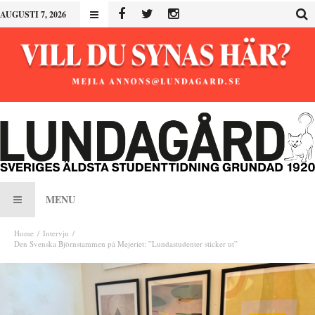
AUGUSTI 7, 2026
MENU
Home
Intervju
Den Svenska Björnstammen på Mejeriet: ”Lundastudenter sticker ut”