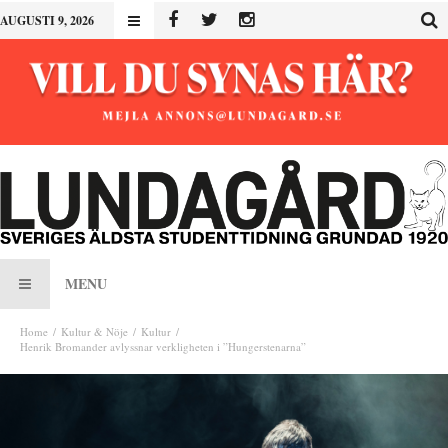
AUGUSTI 9, 2026
MENU
Home
Kultur & Nöje
Kultur
Henrik Bromander avlyssnar verkligheten i ”Hungerstenarna”