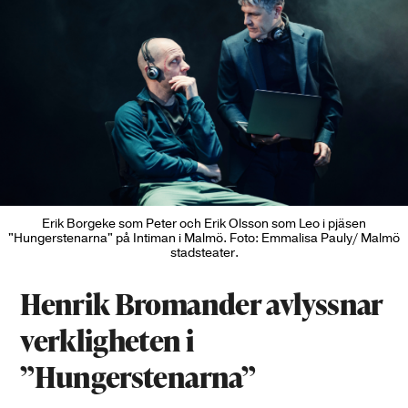
Erik Borgeke som Peter och Erik Olsson som Leo i pjäsen
"Hungerstenarna" på Intiman i Malmö. Foto: Emmalisa Pauly/ Malmö
stadsteater.
Henrik Bromander avlyssnar
verkligheten i
”Hungerstenarna”