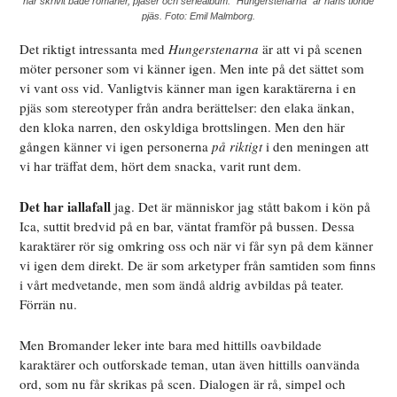
har skrivit både romaner, pjäser och seriealbum. ”Hungerstenarna” är hans tionde
pjäs. Foto: Emil Malmborg.
Det riktigt intressanta med
Hungerstenarna
är att vi på scenen
möter personer som vi känner igen. Men inte på det sättet som
vi vant oss vid. Vanligtvis känner man igen karaktärerna i en
pjäs som stereotyper från andra berättelser: den elaka änkan,
den kloka narren, den oskyldiga brottslingen. Men den här
gången känner vi igen personerna
på riktigt
i den meningen att
vi har träffat dem, hört dem snacka, varit runt dem.
Det har iallafall
jag. Det är människor jag stått bakom i kön på
Ica, suttit bredvid på en bar, väntat framför på bussen. Dessa
karaktärer rör sig omkring oss och när vi får syn på dem känner
vi igen dem direkt. De är som arketyper från samtiden som finns
i vårt medvetande, men som ändå aldrig avbildas på teater.
Förrän nu.
Men Bromander leker inte bara med hittills oavbildade
karaktärer och outforskade teman, utan även hittills oanvända
ord, som nu får skrikas på scen. Dialogen är rå, simpel och