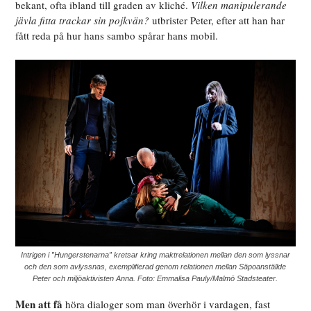
bekant, ofta ibland till graden av kliché.
Vilken manipulerande
jävla fitta trackar sin pojkvän?
utbrister Peter, efter att han har
fått reda på hur hans sambo spårar hans mobil.
Intrigen i ”Hungerstenarna” kretsar kring maktrelationen mellan den som lyssnar
och den som avlyssnas, exemplifierad genom relationen mellan Säpoanställde
Peter och miljöaktivisten Anna. Foto: Emmalisa Pauly/Malmö Stadsteater.
Men att få
höra dialoger som man överhör i vardagen, fast