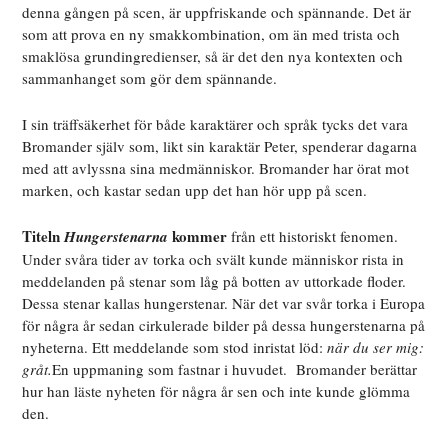
denna gången på scen, är uppfriskande och spännande. Det är
som att prova en ny smakkombination, om än med trista och
smaklösa grundingredienser, så är det den nya kontexten och
sammanhanget som gör dem spännande.
I sin träffsäkerhet för både karaktärer och språk tycks det vara
Bromander själv som, likt sin karaktär Peter, spenderar dagarna
med att avlyssna sina medmänniskor. Bromander har örat mot
marken, och kastar sedan upp det han hör upp på scen.
Titeln
kommer
Hungerstenarna
från ett historiskt fenomen.
Under svåra tider av torka och svält kunde människor rista in
meddelanden på stenar som låg på botten av uttorkade floder.
Dessa stenar kallas hungerstenar. När det var svår torka i Europa
för några år sedan cirkulerade bilder på dessa hungerstenarna på
nyheterna. Ett meddelande som stod inristat löd:
när du ser mig:
gråt.
En uppmaning som fastnar i huvudet. Bromander berättar
hur han läste nyheten för några år sen och inte kunde glömma
den.