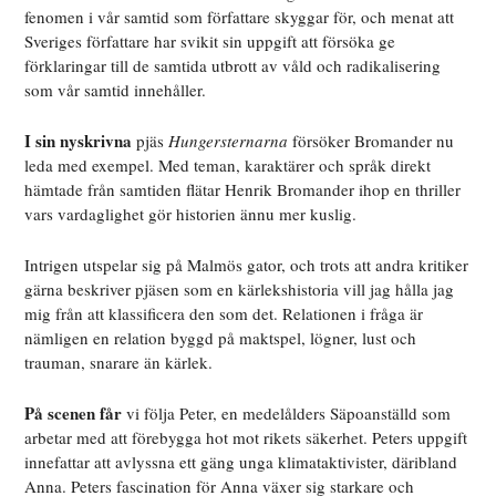
fenomen i vår samtid som författare skyggar för, och menat att
Sveriges författare har svikit sin uppgift att försöka ge
förklaringar till de samtida utbrott av våld och radikalisering
som vår samtid innehåller.
I sin nyskrivna
pjäs
Hungersternarna
försöker Bromander nu
leda med exempel. Med teman, karaktärer och språk direkt
hämtade från samtiden flätar Henrik Bromander ihop en thriller
vars vardaglighet gör historien ännu mer kuslig.
Intrigen utspelar sig på Malmös gator, och trots att andra kritiker
gärna beskriver pjäsen som en kärlekshistoria vill jag hålla jag
mig från att klassificera den som det. Relationen i fråga är
nämligen en relation byggd på maktspel, lögner, lust och
trauman, snarare än kärlek.
På scenen får
vi följa Peter, en medelålders Säpoanställd som
arbetar med att förebygga hot mot rikets säkerhet. Peters uppgift
innefattar att avlyssna ett gäng unga klimataktivister, däribland
Anna. Peters fascination för Anna växer sig starkare och