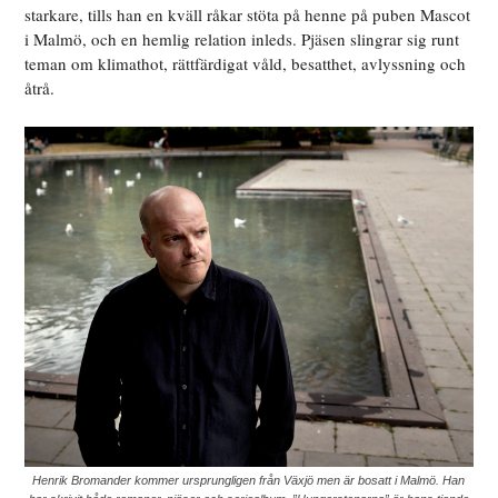
starkare, tills han en kväll råkar stöta på henne på puben Mascot
i Malmö, och en hemlig relation inleds. Pjäsen slingrar sig runt
teman om klimathot, rättfärdigat våld, besatthet, avlyssning och
åtrå.
Henrik Bromander kommer ursprungligen från Växjö men är bosatt i Malmö. Han