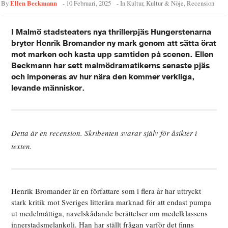
Ellen Beckmann
By
-
10 Februari, 2025
- In
Kultur
,
Kultur & Nöje
,
Recension
I Malmö stadsteaters nya thrillerpjäs Hungerstenarna
bryter Henrik Bromander ny mark genom att sätta örat
mot marken och kasta upp samtiden på scenen. Ellen
Beckmann har sett malmödramatikerns senaste pjäs
och imponeras av hur nära den kommer verkliga,
levande människor.
Detta är en recension. Skribenten svarar själv för åsikter i
texten.
Henrik Bromander är en författare som i flera år har uttryckt
stark kritik mot Sveriges litterära marknad för att endast pumpa
ut medelmåttiga, navelskådande berättelser om medelklassens
innerstadsmelankoli. Han har ställt frågan varför det finns